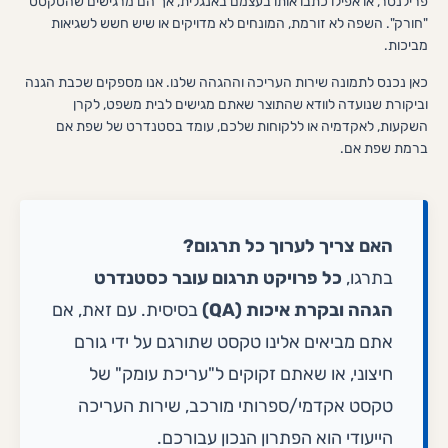
פרילנסר, או אפילו כתבו אותו בעצמם באנגלית, אך הם מרגישים שהטקסט
"חורק". השפה לא זורמת, המונחים לא מדויקים או שיש חשש לשגיאות
מביכות.
כאן נכנס לתמונה שירות העריכה וההגהה שלנו. אנו מספקים שכבת הגנה
וביקורת שנועדה לוודא שהתוצר שאתם מגישים לבית משפט, לקרן
השקעות, לאקדמיה או ללקוחות שלכם, עומד בסטנדרט של שפת אם
ברמת שפת אם.
האם צריך לערוך כל תרגום?
בתרגו,
כל פרויקט תרגום עובר כסטנדרט
הגהה ובקרת איכות (QA)
בסיסית. עם זאת, אם
אתם מביאים אלינו טקסט שתורגם על ידי גורם
חיצוני, או שאתם זקוקים ל"עריכת עומק" של
טקסט אקדמי/ספרותי מורכב, שירות העריכה
הייעודי הוא הפתרון הנכון עבורכם.