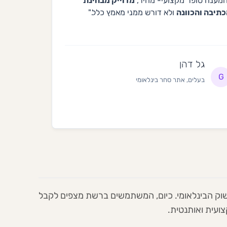
מענה סופר מקצועי- מהיר,
מדוייק מבחינת
תיבה והכוונה
ולא דורש ממני מאמץ כלל."
גל דהן
G
בעלים, אתר סחר בינלאומי
וק הבינלאומי. כיום, המשתמשים ברשת מצפים לקבל
ועית ואותנטית.