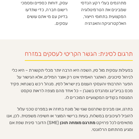
מתרגמים בעלי רקע הנדסי
עסק, דוחות כספיים ומסמכי
שמבינים את הטרמינולוגיה
רישום חברה, כדי שתדעו
המקצועית בתחומי הייצור,
בדיוק עם מי אתם עושים
האלקטרוניקה והאנרגיה
עסקים.
תרגום לסינית: הגשר הקריטי לעסקים במזרח
בפעילות עסקית מול סין, השפה היא הרבה יותר מכלי תקשורת – היא כלי
לניהול סיכונים. האתגר האמיתי אינו רק אוצר המילים, אלא הגישור על
הפער התרבותי והעסקי העצום בין ישראל לסין. מנהל רכש בשנחאי, פקיד
מכס בבייג'ינג ומהנדס בשנג'ן – כל אחד מהם מצפה לראות טקסט
המנוסח בקודים המקצועיים המוכרים לו.
בתרגו, אנו מבינים שתרגום שגוי של מונח בחוזה או במפרט טכני עלול
להוביל לעיכובים במשלוח, בעיות ברישוי המוצר או חשיפה משפטית. לכן, אנו
מתאימים לכל פרויקט
מתרגם מומחה תוכן
(SME) הדובר סינית שפת אם
ומגיע מהתחום הרלוונטי.