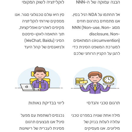
הבנה עמוקה של ה-NNN
לוקליזציה לשוק המקומי
אל תחתמו על NDA רגיל בסין.
סין היא עולם טכנולוגי סגור. אנו
אנו מתמחים בתרגום חוזים
מספקים שירותי לוקליזציה
מסוג NNN (Non-use, Non-
מקיפים לאתרים ואפליקציות,
disclosure, Non-
תוך התאמה לאקו-סיסטם
circumvention) המותאמים
הסיני (WeChat, Baidu)
למערכת המשפט הסינית כדי
ולניואנסים של קהל היעד
להגן על הקניין הרוחני שלכם
תרגום טכני והנדסי
ליווי בבדיקת נאותות
מילה אחת שגויה במפרט טכני
נכנסים לשותפות עם מפעל
עלולה לעלות בנזק של
סיני? אנו מבצעים תרגום
מיליונים. אנו מעסיקים
מסינית לעברית של רישיונות