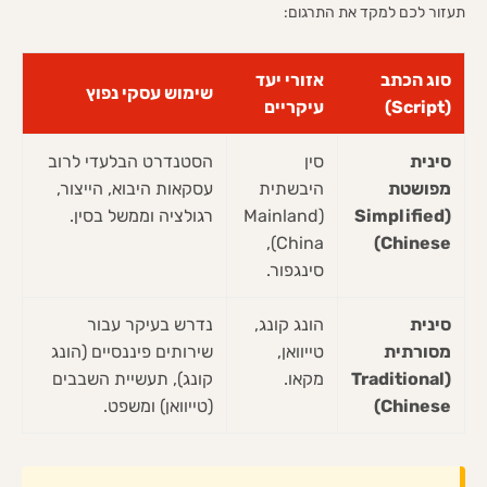
תעזור לכם למקד את התרגום:
סוג הכתב
אזורי יעד
שימוש עסקי נפוץ
(Script)
עיקריים
סינית
סין
הסטנדרט הבלעדי לרוב
מפושטת
היבשתית
עסקאות היבוא, הייצור,
(Simplified
(Mainland
רגולציה וממשל בסין.
China),
Chinese)
סינגפור.
סינית
הונג קונג,
נדרש בעיקר עבור
מסורתית
טייוואן,
שירותים פיננסיים (הונג
(Traditional
מקאו.
קונג), תעשיית השבבים
Chinese)
(טייוואן) ומשפט.