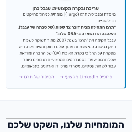
עריכה ובקרה מקצועית: ענבל כהן
מייסדת ומנכ"לית תרגו (Targo) | מומחית לניהול פרויקטים
רב-לשוניים
"תרגו התחילה מבית דובר 12 שפות (של סבתה של ענבל),
והאהבה הזו נשארה ב-DNA שלנו."
ענבל הקימה את "תרגו" בשנת 2007 מתוך תשוקה לשפות
ודיוק בניסוח. כמי שצמחה מתוך עולם התוכן והעיתונאות, היא
מפקחת על תהליכי בקרת האיכות (QA) של החברה ומוודאת
שכל תרגום יעמוד בסטנדרטים המקצועיים הגבוהים ביותר
עבור לקוחות עסקיים, משרדי עורכי דין וארגונים בינלאומיים.
פרופיל LinkedIn מקצועי ➔
הסיפור של תרגו ➔
המומחיות שלנו, השקט שלכם