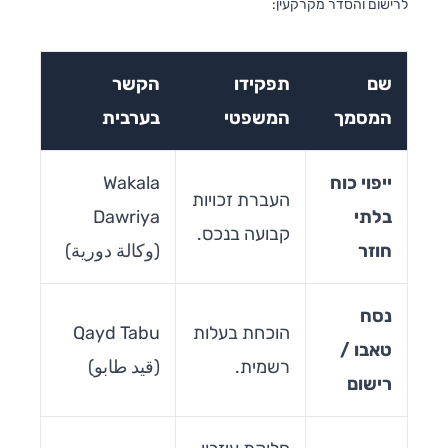
לרישום והסדר מקרקעין:
שם
תפקידו
הקשר
המסמך
המשפטי
בערבית
ייפוי כוח
Wakala
העברת זכויות
בלתי
Dawriya
קבועה בנכס.
חוזר
(وكالة دورية)
נסח
הוכחת בעלות
Qayd Tabu
טאבו /
רשמית.
(قيد طابو)
רישום