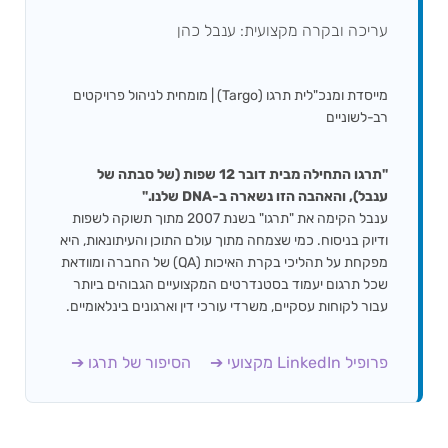
עריכה ובקרה מקצועית: ענבל כהן
מייסדת ומנכ"לית תרגו (Targo) | מומחית לניהול פרויקטים
רב-לשוניים
"תרגו התחילה מבית דובר 12 שפות (של סבתה של
ענבל), והאהבה הזו נשארה ב-DNA שלנו."
ענבל הקימה את "תרגו" בשנת 2007 מתוך תשוקה לשפות
ודיוק בניסוח. כמי שצמחה מתוך עולם התוכן והעיתונאות, היא
מפקחת על תהליכי בקרת האיכות (QA) של החברה ומוודאת
שכל תרגום יעמוד בסטנדרטים המקצועיים הגבוהים ביותר
עבור לקוחות עסקיים, משרדי עורכי דין וארגונים בינלאומיים.
פרופיל LinkedIn מקצועי ➔
הסיפור של תרגו ➔