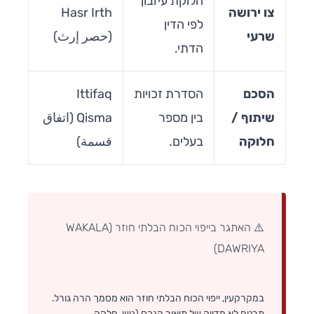
חלוקת עיזבון
צו ירושה
Hasr Irth
לפי הדין
שרעי
(حصر إرث)
הדתי.
הסכם
הסדרת זכויות
Ittifaq
שיתוף /
בין מספר
Qisma (اتفاق
חלוקה
בעלים.
قسمة)
⚠️ האתגר בייפוי הכוח הבלתי חוזר (WAKALA
DAWRIYA)
במקרקעין, ייפוי הכוח הבלתי חוזר הוא מסמך הרה גורל.
תרגום לא מדויק של תיאור הנכס (גוש, חלקה