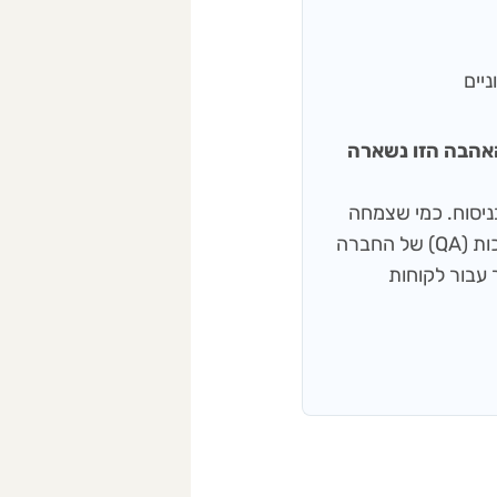
 ענבל), והאהבה הזו נשארה
שפות ודיוק בניסוח. כמי שצמחה
מתוך עולם התוכן והעיתונאות, היא מפקחת על תהליכי בקרת האיכות (QA) של החברה
 עבור לקוחות