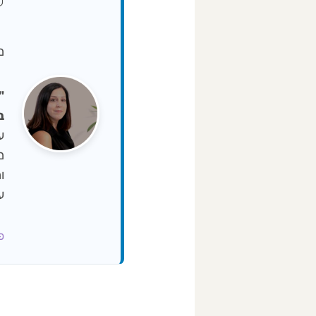
ע
מיי
ב-NA
ו
ע
פרופ