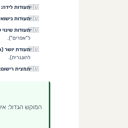
תעודות לידה:
ש
תעודות נישואין
תעודות שינוי 
ל"אפרים").
תעודת יושר (ה
להונגרית).
תמצית רישום:
המוקש הגדול: איות שמות (ON