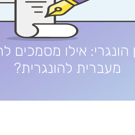
 הונגרי: אילו מסמכים ל
מעברית להונגרית?