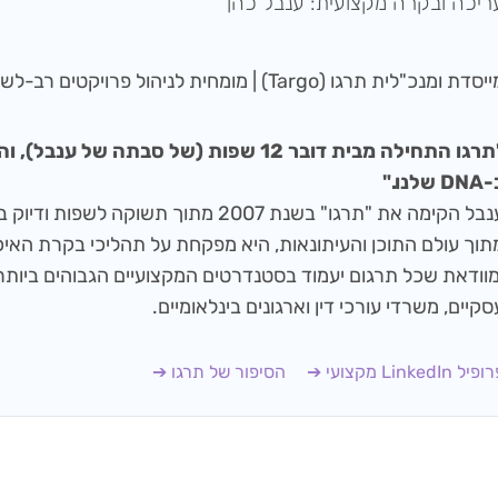
ריכה ובקרה מקצועית: ענבל כהן
סדת ומנכ"לית תרגו (Targo) | מומחית לניהול פרויקטים רב-לשוניים
"תרגו התחילה מבית דובר 12 שפות (של סבתה של
D שלנו."
ענבל הקימה את "תרגו" בשנת 2007 מתוך תשוקה ל
מוודאת שכל תרגום יעמוד בסטנדרטים המקצועיים הגבוהים ביותר
סקיים, משרדי עורכי דין וארגונים בינלאומיים.
יל LinkedIn מקצועי ➔
הסיפור של תרגו ➔