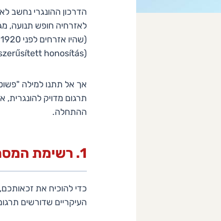
הדרכון ההונגרי נחשב לא
לאזרחיה חופש תנועה, מגו
(Egyszerűsített honosítás).
אך אל תתנו למילה "פשוט
תרגום מדויק להונגרית, א
ההתחלה.
1. רשימת המסמכים: מה צריך לתרגם מעברית להונגרית?
כדי להוכיח את זכאותכם,
העיקריים שדורשים תרגום