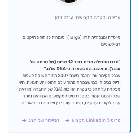
עריכה ובקרה מקצועית: ענבל כהן
מייסדת ומנכ"לית תרגו (Targo) | מומחית לניהול פרויקטים
רב-לשוניים
"תרגו התחילה מבית דובר 12 שפות (של סבתה של
ענבל), והאהבה הזו נשארה ב-DNA שלנו."
ענבל הקימה את "תרגו" בשנת 2007 מתוך תשוקה לשפות
ודיוק בניסוח. כמי שצמחה מתוך עולם התוכן והעיתונאות, היא
מפקחת על תהליכי בקרת האיכות (QA) של החברה ומוודאת
שכל תרגום יעמוד בסטנדרטים המקצועיים הגבוהים ביותר
עבור לקוחות עסקיים, משרדי עורכי דין וארגונים בינלאומיים.
פרופיל LinkedIn מקצועי ➔
הסיפור של תרגו ➔