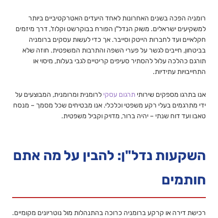
רומניה הפכה בשנים האחרונות לאחד היעדים האטרקטיביים ביותר
למשקיעים ישראלים. משוק הנדל"ן הפורח בבוקרשט וקלוז', דרך מיזמים
חקלאיים ועד לחברות הייטק וסייבר. אך כדי לעשות עסקים ברומניה
בביטחון, חייבים לגשר על פערי השפה והתרבות המשפטית. חוזה שלא
תורגם כהלכה עלול להסתיר סעיפים קריטיים לגבי בעלות, מיסוי או
התחייבויות עתידיות.
אנו בתרגו מספקים שירותי
תרגום עסקי
לרומנית ומרומנית, המבוצעים על
ידי מתרגמים בעלי רקע משפטי וכלכלי. אנו מבטיחים שכל מסמך – מנסח
טאבו ועד דוח שנתי – יהיה ברור, מדויק וקביל משפטית.
השקעות נדל"ן: להבין על מה אתם
חותמים
רכישת דירה או קרקע ברומניה כרוכה בהתנהלות מול נוטריונים מקומיים.