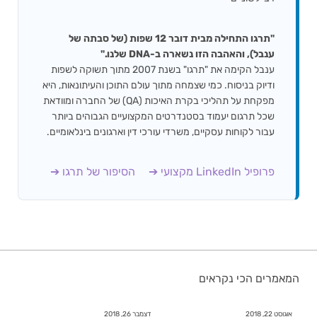
"תרגו התחילה מבית דובר 12 שפות (של סבתה של
ענבל), והאהבה הזו נשארה ב-DNA שלנו."
ענבל הקימה את "תרגו" בשנת 2007 מתוך תשוקה לשפות
ודיוק בניסוח. כמי שצמחה מתוך עולם התוכן והעיתונאות, היא
מפקחת על תהליכי בקרת האיכות (QA) של החברה ומוודאת
שכל תרגום יעמוד בסטנדרטים המקצועיים הגבוהים ביותר
עבור לקוחות עסקיים, משרדי עורכי דין וארגונים בינלאומיים.
פרופיל LinkedIn מקצועי ➔
הסיפור של תרגו ➔
המאמרים הכי נקראים
אוגוסט 22, 2018
דצמבר 26, 2018