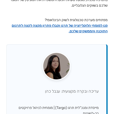
שלכם בשווקים הגלובליים.
מפתחים מערכת טכנולוגית לשוק הבינלאומי?
פנו למומחי הלוקליזציה של תרגו וקבלו פתרון מקצה לקצה לתרגום
התוכנה והממשקים שלכם.
עריכה ובקרה מקצועית: ענבל כהן
מייסדת ומנכ"לית תרגו (Targo) | מומחית לניהול פרויקטים
רב-לשוניים