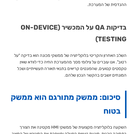
ההנדסית של המערכת.
בדיקות QA על המכשיר (ON-DEVICE
TESTING)
השלב האחרון והקריטי בלוקליזציה של ממשקי מכונה הוא בדיקה "על
רטוב". אנו עוברים על צילומי מסך מהמערכת החיה כדי לוודא שאין
טקסטים קטועים, שהפונטים קריאים בתנאי תאורה תעשייתיים ושכל
המונחים יושבים בהקשר הנכון שלהם.
סיכום: ממשק מתורגם הוא ממשק
בטוח
השקעה בלוקליזציה מקצועית של ממשקי HMI מקטינה את הצורך
בתמיכה טכנית, מונעת טעויות הפעלה ומשפרת את המוניטין של המוצר