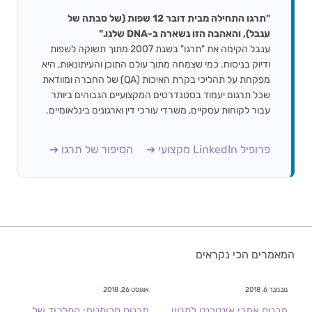
"תרגו התחילה מבית דובר 12 שפות (של סבתה של
ענבל), והאהבה הזו נשארה ב-DNA שלנו."
ענבל הקימה את "תרגו" בשנת 2007 מתוך תשוקה לשפות
ודיוק בניסוח. כמי שצמחה מתוך עולם התוכן והעיתונאות, היא
מפקחת על תהליכי בקרת האיכות (QA) של החברה ומוודאת
שכל תרגום יעמוד בסטנדרטים המקצועיים הגבוהים ביותר
עבור לקוחות עסקיים, משרדי עורכי דין וארגונים בינלאומיים.
פרופיל LinkedIn מקצועי ➔
הסיפור של תרגו ➔
המאמרים הכי נקראים
נובמבר 6, 2018
אוגוסט 26, 2018
תרגום אתרי אינטרנט למגוון
תרגום מרומנית: המלכוד של