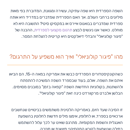
השפה הספרדית היא שפה עתיקה, עשירה ומגוונת, המדוברת בפי מאות
מיליונים ברחבי העולם. אך האם הספרדית שמדברים במדריד היא אותה
ספרדית שמדברים בבואנוס איירס או במקסיקו סיטי? התשובה היא לא
מוחלט. כאשר אנו ניגשים לבצע
תרגום מקצועי לספרדית
, ההבנה של
"פיגור קולוניאלי" והבדלי דיאלקטים היא קריטית להצלחת המסר.
מהו "פיגור קולוניאלי" ואיך הוא משפיע על התרגום?
כשהקונקיסטדורים הספרדים כבשו את אמריקה במאה ה-15, הם הביאו
איתם את השפה. אולם, בעוד שבספרד השפה המשיכה להתפתח
ולהשתנות, בקולוניות החדשות השפה "קפאה בזמן" במובנים מסוימים.
הבלשן אלברט מרקוורדט כינה זאת "פיגור קולוניאלי".
זו הסיבה שעד היום, באמריקה הלטינית משתמשים בביטויים שנחשבים
ארכאיים בספרד, או לחלופין, אימצו מילים חדשות לחלוטין בהשפעת
האנגלית והשפות המקומיות. מתרגם שאינו ער לכך עלול להשתמש
במילה שנשמעת לקורא המקסיקני מיושנת או מוזרה.