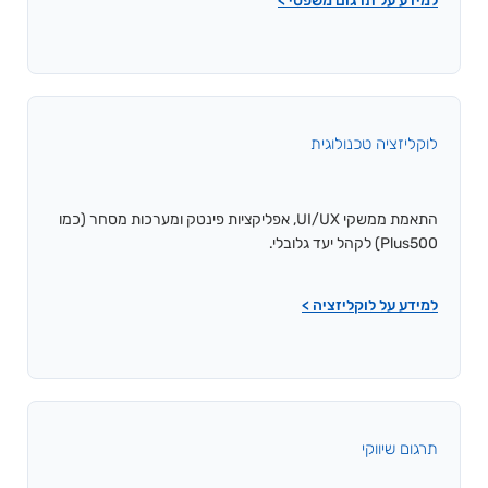
למידע על תרגום משפטי >
לוקליזציה טכנולוגית
התאמת ממשקי UI/UX, אפליקציות פינטק ומערכות מסחר (כמו
Plus500) לקהל יעד גלובלי.
למידע על לוקליזציה >
תרגום שיווקי