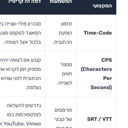
המשמעות
למה זה קריטי?
המקצועי
תזמון
סנכרון מילי-שנייה בין
Time-Code
הופעת
הסאונד לטקסט מונע
הכתובית.
בלבול אצל הצופה.
CPS
קובע אם לצופה יהיה
מספר
(Characters
מספיק זמן לקרוא את
תווים
Per
הכתובית לפני שהיא
לשנייה.
Second)
נעלמת.
נדרשים להעלאה
פורמטים
לפלטפורמות כמו
SRT / VTT
של קבצי
YouTube, Vimeo או