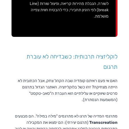
לשורה, הגבלת מהירות קריאה, ופיצול שורות (Line
break) לפי היגיון תחבירי, כדי להבטיח חווית צפייה
מושלמת.
לוקליזציה תרבותית: כשבדיחה לא עוברת
תרגום
האם אי פעם ראיתם קומדיה שבה הקהל צחק, אבל הכתובית לא
הייתה מצחיקה? זהו כשל בלוקליזציה. האתגר הגדול בתרגום
סרטים שיווקיים או עלילתיים הוא העברת ה"סאב-טקסט"
(המשמעות הנסתרת).
מתרגמי המדיה של תרגו לא מתרגמים "מילה במילה". הם מבצעים
Transcreation
(תרגום יצירתי): הם ימצאו את המקבילה
התרבותית הנכונה לסלנג אמריקאי, לבדיחה בריטית יבשה או לניב