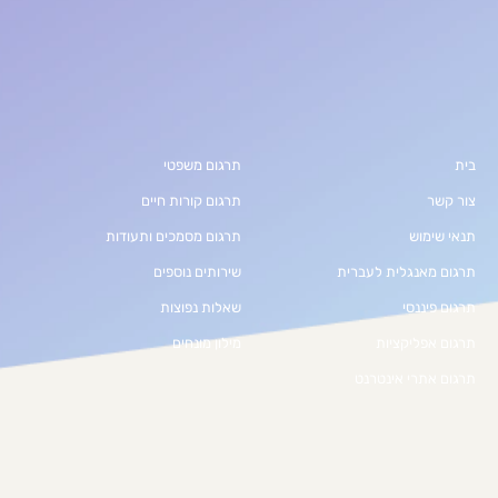
ת
תרגום משפטי
ר קשר
תרגום קורות חיים
אי שימוש
תרגום מסמכים ותעודות
גום מאנגלית לעברית
שירותים נוספים
גום פיננסי
שאלות נפוצות
גום אפליקציות
מילון מונחים
גום אתרי אינטרנט