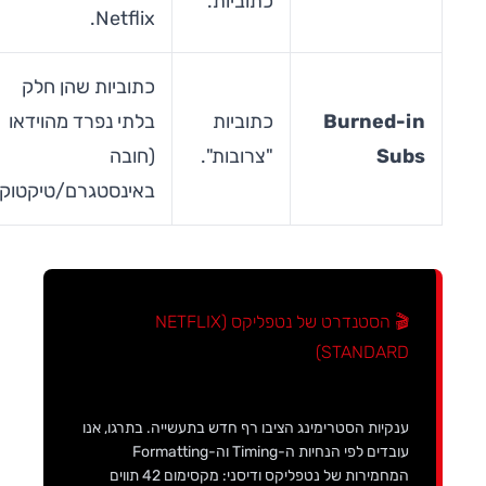
כתוביות.
Netflix.
כתוביות שהן חלק
Burned-in
כתוביות
בלתי נפרד מהוידאו
Subs
"צרובות".
(חובה
באינסטגרם/טיקטוק).
🎬 הסטנדרט של נטפליקס (NETFLIX
STANDARD)
ענקיות הסטרימינג הציבו רף חדש בתעשייה. בתרגו, אנו
עובדים לפי הנחיות ה-Timing וה-Formatting
המחמירות של נטפליקס ודיסני: מקסימום 42 תווים