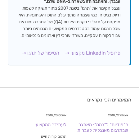
ענבל), והאהבה הזו נשארה ב-DNA שלנו."
ענבל הקימה את "תרגו" בשנת 2007 מתוך תשוקה לשפות
ודיוק בניסוח. כמי שצמחה מתוך עולם התוכן והעיתונאות, היא
מפקחת על תהליכי בקרת האיכות (QA) של החברה ומוודאת
שכל תרגום יעמוד בסטנדרטים המקצועיים הגבוהים ביותר
עבור לקוחות עסקיים, משרדי עורכי דין וארגונים בינלאומיים.
פרופיל LinkedIn מקצועי ➔
הסיפור של תרגו ➔
מאמרים הכי נקראים
אוגוסט 27, 2018
אוגוסט 23, 2018
מ"פודיום" ל"במה": האתגר
לעתידך המקצועי
שבתרגום מאנגלית לעברית
תרגום קורות חיים