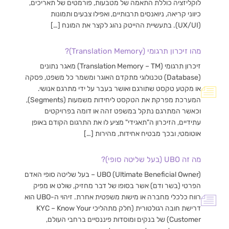
לוקליזציה כוללת התאמה של מטבעות, פורמטים של תאריכים,
כיווני קריאה, ניואנסים תרבותיים, ואפילו צבעים ותמונות
(UX/UI). בתעשיית ההייטק נהוג לקצר את המונח […]
מהו זיכרון תרגומי (Translation Memory)?
זיכרון תרגומי (Translation Memory – TM) מאגר נתונים
(Database) טכנולוגי מתקדם האוגר ומשמר כל משפט, פסקה
או מקטע טקסט שתורגם ואושר בעבר על ידי מתרגם אנושי.
המערכת מפרקת את הטקסט ליחידות משמעות (Segments),
וכאשר המתרגם נתקל במשפט זהה או דומה בפרויקטים
עתידיים, הזיכרון ה"תאגידי" מציע לו את התרגום הקודם באופן
אוטומטי, ובכך מבטיח אחידות, מהירות […]
מה זה UBO (בעל שליטה סופי)?
UBO (Ultimate Beneficial Owner) – בעל שליטה סופי האדם
הפרטי (בשר ודם) אשר בסופו של דבר מחזיק, שולט או מפיק
רווח כלכלי מחברה או מישות משפטית אחרת. זיהוי ה-UBO הוא
דרישת חובה רגולטורית (חלק מתהליכי KYC – Know Your
Customer) של בנקים ומוסדות פיננסיים ברחבי העולם,