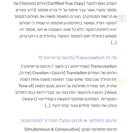
העתק נאמן למקור (Certified True Copy) צילום (פוטוקופי) של
מסמך מקורי, אשר עבר אימות על ידי גורם מוסמך (לרוב נוטריון
או הרשות המנפיקה). הגורם המאמת משווה את הצילום למסמך
המקור הפיזי, ומאשר בחתימתו ובחותמתו הרשמית כי הצילום
זהה לחלוטין למקור, ללא כל שינוי, השמטה או זיוף. מסמך זה
משמש כתחליף חוקי למסמך המקורי בתהליכים בירוקרטיים.
[…]
מה זה Transcreation (תרגום קריאייטיבי)?
Transcreation (קופירייטינג רב-לשוני / תרגום קריאייטיבי)
הלחם של המילים Translation (תרגום) ו-Creation (יצירה).
זהו תהליך שבו מסר שיווקי עובר התאמה משפה אחת לשפה
אחרת, תוך שמירה מוחלטת על הרגש, סגנון המותג (Tone of
Voice), הכוונה וההקשר התרבותי, אך מבלי להיות כבול למילים
המקוריות. המתרגם מתפקד למעשה כקופירייטר (רעיונאי)
וכותב את המסר מחדש עבור קהל היעד. […]
תרגום סימולטני או תרגום עוקב? המדריך למתורגמנות
תרגום סימולטני ועוקב (Simultaneous & Consecutive