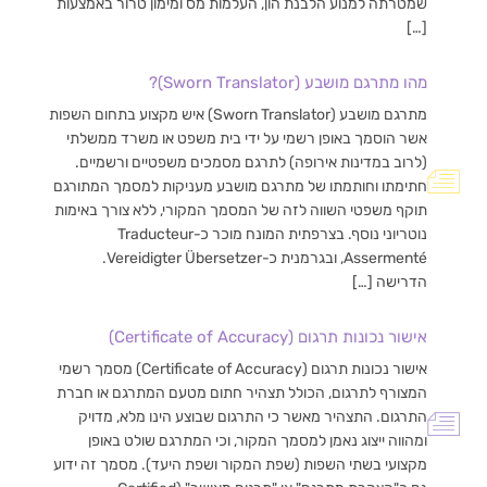
שמטרתה למנוע הלבנת הון, העלמות מס ומימון טרור באמצעות
[…]
מהו מתרגם מושבע (Sworn Translator)?
מתרגם מושבע (Sworn Translator) איש מקצוע בתחום השפות
אשר הוסמך באופן רשמי על ידי בית משפט או משרד ממשלתי
(לרוב במדינות אירופה) לתרגם מסמכים משפטיים ורשמיים.
חתימתו וחותמתו של מתרגם מושבע מעניקות למסמך המתורגם
תוקף משפטי השווה לזה של המסמך המקורי, ללא צורך באימות
נוטריוני נוסף. בצרפתית המונח מוכר כ-Traducteur
Assermenté, ובגרמנית כ-Vereidigter Übersetzer.
הדרישה […]
אישור נכונות תרגום (Certificate of Accuracy)
אישור נכונות תרגום (Certificate of Accuracy) מסמך רשמי
המצורף לתרגום, הכולל תצהיר חתום מטעם המתרגם או חברת
התרגום. התצהיר מאשר כי התרגום שבוצע הינו מלא, מדויק
ומהווה ייצוג נאמן למסמך המקור, וכי המתרגם שולט באופן
מקצועי בשתי השפות (שפת המקור ושפת היעד). מסמך זה ידוע