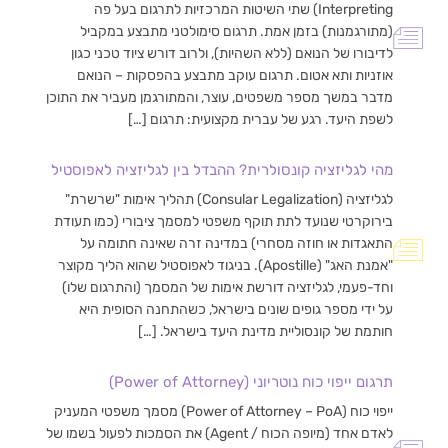
Interpreting) שתי השיטות המרכזיות לתרגום בעל פה
(מתורגמנות) בזמן אמת. תרגום סימולטני מתבצע במקביל
לדיבורו של הנואם (ללא השהיות), ולרוב דורש ציוד טכני כגון
אוזניות ותא אטום. תרגום עוקב מתבצע בהפסקות – הנואם
מדבר במשך מספר משפטים, עוצר, והמתורגמן מעביר את התוכן
לשפת היעד. רגע של עברית מקצועית: תרגום […]
מהי לגליזציה קונסולרית? ההבדל בין לגליזציה לאפוסטיל
לגליזציה (Consular Legalization) תהליך אימות "שרשרת"
בירוקרטי שנועד לתת תוקף משפטי למסמך ציבורי (כמו תעודת
התאגדות או חוזה מסחרי) במדינה זרה שאינה חתומה על
"אמנת האג" (Apostille). בניגוד לאפוסטיל שהוא הליך מקוצר
וחד-פעמי, לגליזציה דורשת אימות של המסמך (והתרגום שלו)
על ידי מספר גופים שונים בישראל, כשהתחנה הסופית היא
חותמת של קונסוליית מדינת היעד בישראל. […]
תרגום ייפוי כוח נוטריוני (Power of Attorney)
ייפוי כוח (Power of Attorney – PoA) מסמך משפטי המעניק
לאדם אחד (מיופה הכוח / Agent) את הסמכות לפעול בשמו של