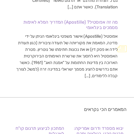
גם כ"הצהרת מתרגם" או "תרגום מאושר" (Certified
Translation). כאשר אתם […]
מה זה אפוסטיל? (Apostille) המדריך המלא לאימות
מסמכים בינלאומי
אפוסטיל (Apostille) אישור משפטי בינלאומי הניתן על ידי
מדינה, המאמת את מקוריותה של תעודה ציבורית (כגון תעודת
לידה או פסק דין) או את נכונות חתימתו של נוטריון. מטרת
האפוסטיל היא לחסוך את שרשרת האימותים הבירוקרטית
הארוכה בין מדינות החתומות על "אמנת האג" (1961). כאשר
אתם נדרשים להציג מסמך ישראלי במדינה זרה (למשל, לצורך
קבלה ללימודים, […]
המאמרים הכי נקראים
יבוא מספרד ודרום אמריקה:
המתכון לביצוע תרגום קו"ח
תרגום טכני, רגולציה ומכס
לאנגלית