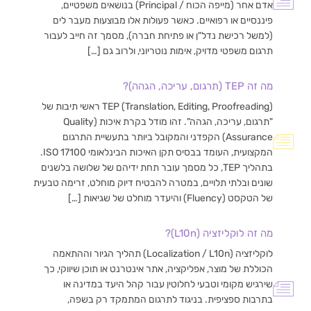
אדם אחר (מייפה הכוח / Principal) בנושאים משפטיים,
פיננסיים או רפואיים. כאשר פעולות אלו מבוצעות מעבר לים
(למשל רכישת נדל"ן או פתיחת חברה), מסמך זה חייב לעבור
תרגום משפטי מדויק, אימות נוטריוני, ולרוב גם […]
מה זה TEP (תרגום, עריכה, הגהה)?
TEP (Translation, Editing, Proofreading) ראשי תיבות של
"תרגום, עריכה, הגהה". זהו מודל בקרת איכות (Quality
Assurance) הקפדני והמקובל ביותר בתעשיית התרגום
המקצועית, העומד בבסיס תקן האיכות הבינלאומי ISO 17100.
בתהליך TEP, כל מסמך עובר תחת ידיהם של שלושה בלשנים
שונים ובלתי תלויים, במטרה להבטיח דיוק מוחלט, זרימה טבעית
של הטקסט (Fluency) והיעדר מוחלט של שגיאות […]
מה זה לוקליזציה (L10n)?
לוקליזציה (Localization / L10n) תהליך הגיור וההתאמה
הכוללת של מוצר, אפליקציה, אתר אינטרנט או תוכן שיווקי, כך
שירגיש מקומי וטבעי לחלוטין עבור קהל היעד במדינה או
בתרבות ספציפית. בניגוד לתרגום המתמקד רק בשפה,