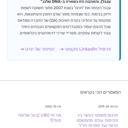
ענבל), והאהבה הזו נשארה ב-DNA שלנו."
ענבל הקימה את "תרגו" בשנת 2007 מתוך תשוקה לשפות
ודיוק בניסוח. כמי שצמחה מתוך עולם התוכן והעיתונאות, היא
מפקחת על תהליכי בקרת האיכות (QA) של החברה ומוודאת
שכל תרגום יעמוד בסטנדרטים המקצועיים הגבוהים ביותר
עבור לקוחות עסקיים, משרדי עורכי דין וארגונים בינלאומיים.
פרופיל LinkedIn מקצועי ➔
הסיפור של תרגו ➔
המאמרים הכי נקראים
פברואר 25, 2019
מרץ 15, 2026
תרגום משפטי כגשר בין
מה זה UBO (בעל שליטה
תפיסות עולם: מהמשפט
סופי)?
הרומי ועד ספרות חז"ל