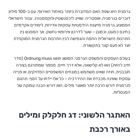
גרמנית היא שפת האם המדוברת ביותר באיחוד האירופי, עם כ-100 מיליון
דוברים בגרמניה, אוסטריה, שוויץ, ליכטנשטיין ולוקסמבורג. עבור הישראלי
הממוצע, גרמניה מייצגת הזדמנויות עסקיות אדירות, לימודים אקדמיים
בחינם כמעט, וכמובן – שער לדרכון אירופאי נחשק. אך המפגש בין
התרבות הישראלית החמה והגמישה לבין התרבות הגרמנית המוקפדת
יוצר לא פעם קצר בתקשורת.
בעולם העסקים והמשפט הגרמני, המושג Ordnung muss sein (סדר
חייב להיות) הוא לא קלישאה, אלא דרך חיים. מסמך שמתורגם בצורה
חובבנית, חוזה שאינו משתמש במונחים המשפטיים המדויקים, או פנייה
עסקית שאינה מכבדת את ההיררכיה – כל אלו יידחו על הסף. תרגום
לגרמנית דורש הרבה יותר מאוצר מילים; הוא דורש הבנה עמוקה של
המנטליות.
האתגר הלשוני: דג חלקלק ומילים
באורך רכבת