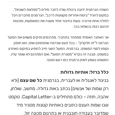
השפה הגרמנית ידועה ביכולת שלה לחבר מילים ל"מפלצות לשוניות".
במקום להגיד "ביטוח אחריות מקצועית לרכב", הגרמנים מחברים הכל
למילה אחת ארוכה. טעות בחיבור אחד משנה את המשמעות, ומכונות
תרגום רבות נכשלות בכך.
אך האתגר האמיתי מסתתר בתחביר. מתרגמים ותיקים משווים את הפועל
הגרמני ל"דג חלקלק" – בכל פעם שנדמה שתפסתם אותו, הוא חומק
וקופץ לסוף המשפט. בגרמנית, הפועל השני חייב להופיע במיקום האחרון
במשפט. מבנה זה נקרא "מסגרת הפועל", ואם המתרגם לא שומר עליו,
המשפט נשמע לאוזן גרמנית כמו רעש סטטי.
כלל ברזל: אותיות גדולות
בניגוד לאנגלית או לעברית, בגרמנית
כל שם עצם
(ולא
רק שמות של אנשים) נכתב באות גדולה. מחשב, שולחן,
אהבה, חוזה – כולם מתחילים ב-Capital Letter. טקסט
שבו שמות העצם כתובים באותיות קטנות מסגיר מיד
שמדובר בעבודה חובבנית או בתרגום מכונה זול.