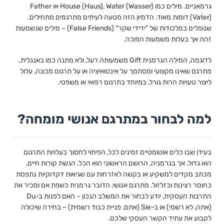
גרמאניים. מילים כמו House (Haus), Water (Wasser) או Father
(Vater) דומות מאוד. הדמיון הזה מטעה לעיתים מתרגמים מתחילים,
שנופלים במלכודות של "ידידי שקר" (False Friends) – מילים שנשמעות
זהה אך בעלות משמעות הפוכה.
לדוגמה, המילה הגרמנית Gift משמעותה רעל, ולא מתנה כמו באנגלית.
מתרגם שאינו מקצועי ומסתמך על אינטואיציה או על תרגום מכונה, עלול
ליצור טעויות הרות גורל, במיוחד בתרגום רפואי או משפטי.
למה לבחור במתרגם אנושי מומחה?
בעידן שבו כלים אוטומטיים זמינים לכל, הפיתוי לחסוך בעלויות התרגום
הוא גדול. אך בגרמניה, הרושם הראשוני הוא הכל. הגשת קורות חיים,
מכתב מקדים למשקיע או בקשה לאזרחות עם שגיאות דקדוקיות נתפסת
כחוסר רצינות וכזלזול. מתרגם אנושי, הדובר גרמנית כשפת אם ומכיר את
התרבות העסקית, יודע לבחור את המשלב הנכון – האם לפנות ב-Du
(אתה, לא רשמי) או ב-Sie (אתם, פניית כבוד רשמית) – בחירה שיכולה
לקבוע את עתיד הקשר העסקי שלכם.