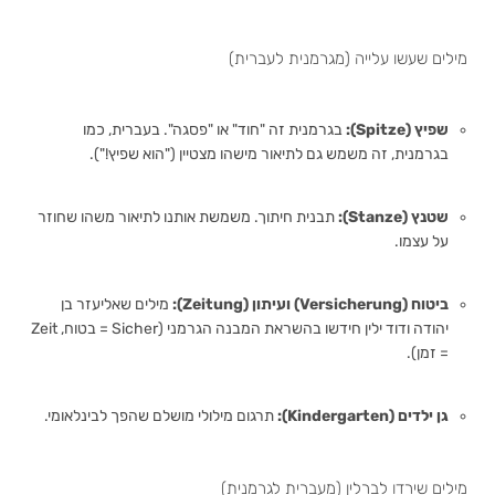
מילים שעשו עלייה (מגרמנית לעברית)
שפיץ (Spitze):
בגרמנית זה "חוד" או "פסגה". בעברית, כמו
בגרמנית, זה משמש גם לתיאור מישהו מצטיין ("הוא שפיץ!").
שטנץ (Stanze):
תבנית חיתוך. משמשת אותנו לתיאור משהו שחוזר
על עצמו.
ביטוח (Versicherung) ועיתון (Zeitung):
מילים שאליעזר בן
יהודה ודוד ילין חידשו בהשראת המבנה הגרמני (Sicher = בטוח, Zeit
= זמן).
גן ילדים (Kindergarten):
תרגום מילולי מושלם שהפך לבינלאומי.
מילים שירדו לברלין (מעברית לגרמנית)