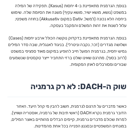
בנוסף, הגרמנית מתאפיינת ב-4 יחסות (Kasus). תפקידה של המילה
במשפט (נושא, מושא ישיר, מושא עקיף) משנה את הסיומת שלה. שימוש
ביחסה הלא נכונה (למשל, Dativ במקום Akkusativ) בחוזה משפטי,
עלול לשנות את זהות המשלם והמקבל בעסקה.
בנוסף, הגרמנית מתאפיינת בדקדוק נוקשה הכולל ארבע יחסות (Cases)
ושלושה מגדרים (זכר, נקבה וניטרלי). בניגוד לאנגלית, שבה סדר המילים
גמיש יחסית, בגרמנית הפועל חייב להופיע במיקום מאוד ספציפי במשפט
(לרוב בסוף). מתרגם שאינו שולט ברזי התחביר יייצר טקסטים שנשמעים
שבורים ומסורבלים לאוזן המקומית.
שוק ה-DACH: לא רק גרמניה
כאשר מדברים על תרגום לגרמנית, חשוב להבין מי קהל היעד. האזור
הדובר גרמנית נקרא DACH (ראשי תיבות של גרמניה, אוסטריה ושוויץ).
למרות שכולם מדברים גרמנית, קיימים הבדלים מהותיים באוצר המילים,
במונחים המשפטיים ובסגנון הפנייה בכל אחת מהמדינות.