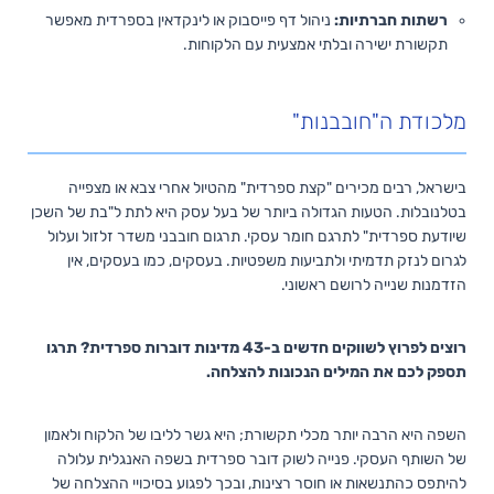
רשתות חברתיות:
ניהול דף פייסבוק או לינקדאין בספרדית מאפשר
תקשורת ישירה ובלתי אמצעית עם הלקוחות.
מלכודת ה"חובבנות"
בישראל, רבים מכירים "קצת ספרדית" מהטיול אחרי צבא או מצפייה
בטלנובלות. הטעות הגדולה ביותר של בעל עסק היא לתת ל"בת של השכן
שיודעת ספרדית" לתרגם חומר עסקי. תרגום חובבני משדר זלזול ועלול
לגרום לנזק תדמיתי ולתביעות משפטיות. בעסקים, כמו בעסקים, אין
הזדמנות שנייה לרושם ראשוני.
רוצים לפרוץ לשווקים חדשים ב-43 מדינות דוברות ספרדית? תרגו
תספק לכם את המילים הנכונות להצלחה.
השפה היא הרבה יותר מכלי תקשורת; היא גשר לליבו של הלקוח ולאמון
של השותף העסקי. פנייה לשוק דובר ספרדית בשפה האנגלית עלולה
להיתפס כהתנשאות או חוסר רצינות, ובכך לפגוע בסיכויי ההצלחה של