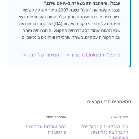
ענבל), והאהבה הזו נשארה ב-DNA שלנו."
ענבל הקימה את "תרגו" בשנת 2007 מתוך תשוקה לשפות
ודיוק בניסוח. כמי שצמחה מתוך עולם התוכן והעיתונאות, היא
מפקחת על תהליכי בקרת האיכות (QA) של החברה ומוודאת
שכל תרגום יעמוד בסטנדרטים המקצועיים הגבוהים ביותר
עבור לקוחות עסקיים, משרדי עורכי דין וארגונים בינלאומיים.
פרופיל LinkedIn מקצועי ➔
הסיפור של תרגו ➔
המאמרים הכי נקראים
מרץ 15, 2026
אוגוסט 27, 2018
מהי לגליזציה קונסולרית?
כמה עובדות על דוברי
ההבדל בין לגליזציה
פורטוגזית
לאפוסטיל