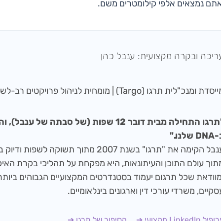
ם נמצאים אלפי קילומטרים משם.
ריכה ובקרה מקצועית: ענבל כהן
סדת ומנכ"לית תרגו (Targo) | מומחית לניהול פרויקטים רב-לשוניים
"תרגו התחילה מבית דובר 12 שפות (של סבתה של
D שלנו."
ענבל הקימה את "תרגו" בשנת 2007 מתוך תשוקה ל
מוודאת שכל תרגום יעמוד בסטנדרטים המקצועיים הגבוהים ביותר
סקיים, משרדי עורכי דין וארגונים בינלאומיים.
יל LinkedIn מקצועי ➔
הסיפור של תרגו ➔