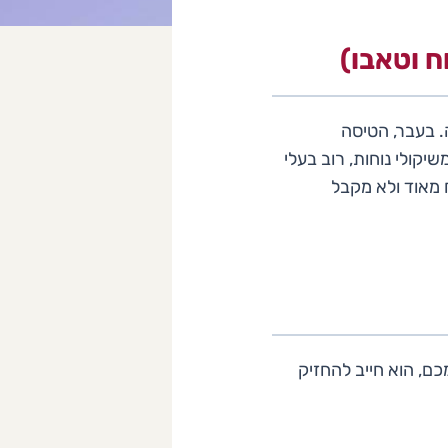
ח וטאבו)
. בעבר, הטיסה
יקולי נוחות, רוב בעלי
יינים מרחוק. הבעיה? הטאבו הטורקי (Tapu Dairesi) קשוח מאוד ולא מקבל
כם, הוא חייב להחזיק