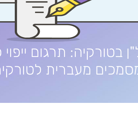
ן בטורקיה: תרגום ייפוי 
סמכים מעברית לטורקי