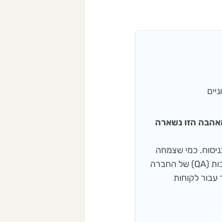
 ענבל), והאהבה הזו נשארה
שפות ודיוק בניסוח. כמי שצמחה
מתוך עולם התוכן והעיתונאות, היא מפקחת על תהליכי בקרת האיכות (QA) של החברה
 עבור לקוחות