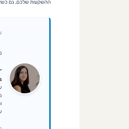
ההשקעות שלכם, גם כשאת
ע
מיי
ב-NA
ו
ע
פרופ