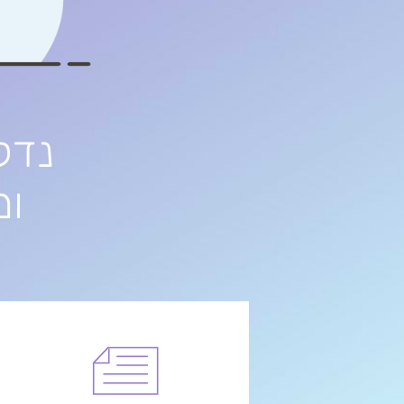
נדל"
ומ