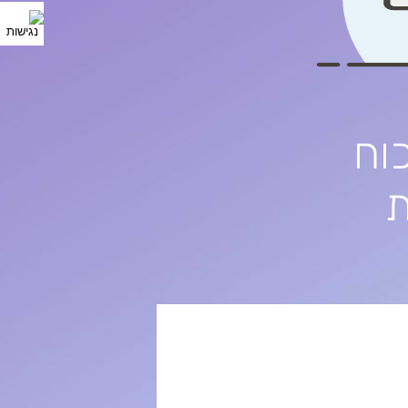
כוח
ת