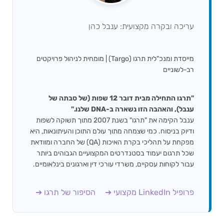
עריכה ובקרה מקצועית: ענבל כהן
מייסדת ומנכ"לית תרגו (Targo) | מומחית לניהול פרויקטים
רב-לשוניים
"תרגו התחילה מבית דובר 12 שפות (של סבתה של
ענבל), והאהבה הזו נשארה ב-DNA שלנו."
ענבל הקימה את "תרגו" בשנת 2007 מתוך תשוקה לשפות
ודיוק בניסוח. כמי שצמחה מתוך עולם התוכן והעיתונאות, היא
מפקחת על תהליכי בקרת האיכות (QA) של החברה ומוודאת
שכל תרגום יעמוד בסטנדרטים המקצועיים הגבוהים ביותר
עבור לקוחות עסקיים, משרדי עורכי דין וארגונים בינלאומיים.
פרופיל LinkedIn מקצועי ➔
הסיפור של תרגו ➔