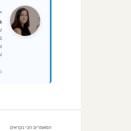
ב-NA
ו
ע
פרופ
המאמרים הכי נקראים