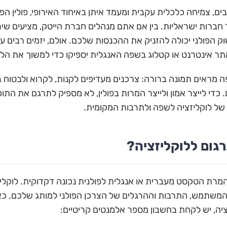
4 מיליון תושבים, צמיחה כלכלית עקבית ומעמד איתן באיחוד האירופי, פולי
ק הפולני יכולה להזניק את ההכנסות שלכם. אולם, יזמים רבים ע
ר אינטרנט או קטלוג בשפה האנגלית יספיקו כדי למשוך את הלקו
פה מראים תמונה ברורה: צרכנים מעדיפים לקנות, לקרוא ולבטוח
י לייצר אמון ולייצר המרות בפולין, לא מספיק לתרגם את התוכ
 של לוקליזציה לשפה ולתרבות המקומית.
גום ללוקליזציה?
מרת הטקסט מעברית או אנגלית לפולנית נכונה דקדוקית. לוקליז
משתמש, התרבות וההרגלים של הצרכן הפולני למותג שלכם. כא
יה, יש לקחת בחשבון מספר אלמנטים קריטיים: