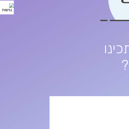
כינו
?