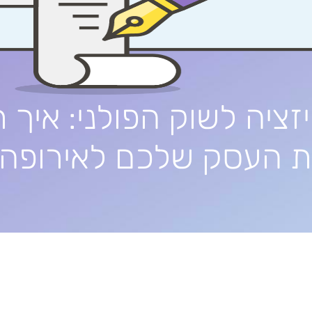
זציה לשוק הפולני: איך ת
 העסק שלכם לאירופה