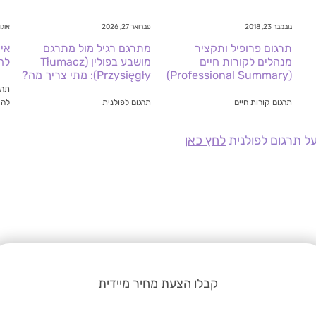
נובמבר 23, 2018
פברואר 27, 2026
אוגוסט 2
תרגום פרופיל ותקציר
מתרגם רגיל מול מתרגם
אי
מנהלים לקורות חיים
מושבע בפולין (Tłumacz
לה
(Professional Summary)
Przysięgły): מתי צריך מה?
תרג
תרגום קורות חיים
תרגום לפולנית
להי
ל תרגום לפולנית
לחץ כאן
קבלו הצעת מחיר מיידית