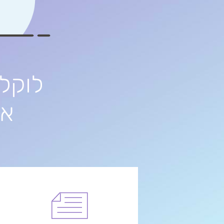
לוקלי
את