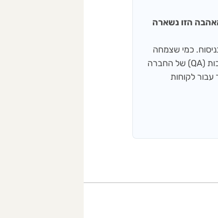
 ענבל), והאהבה הזו נשארה
שפות ודיוק בניסוח. כמי שצמחה
מתוך עולם התוכן והעיתונאות, היא מפקחת על תהליכי בקרת האיכות (QA) של החברה
 עבור לקוחות