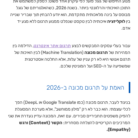
מנוע החיפוש של גוגל פועל לפי עיקרון אחד פשוט: לספק למשתמש את
התוכן האיכותי והרלוונטי ביותר. בשנת 2026, כשהאלגוריתם של גוגל
מבוסס על בינה מלאכותית מתקדמת, הוא יודע להבחין תוך שבריר שנייה
בין
לוקליזציה
איכותית לבין טקסט שנפלט ממנוע תרגום ללא מגע יד
אדם.
עבור בעלי עסקים המבקשים לבצע
תרגום אתר אינטרנט
, הדילמה בין
המהירות של
תרגום מכונה
(Machine Translation) לבין האיכות של
תרגום אנושי היא לא רק עניין של עלות, אלא החלטה אסטרטגית
שמשפיעה על ה-SEO ועל המוניטין שלכם.
האמת על תרגום מכונה ב-2026
בניגוד לעבר, תרגום מכונה (כמו Google Translate או DeepL) הפך
לכלי עוצמתי. הוא כבר לא רק "מילון ממוחשב", אלא מערכת המסוגלת
להפיק משפטים תחביריים סבירים. עם זאת, המכונה עדיין נעדרת את שני
המרכיבים הקריטיים להצלחה מסחרית:
הקשר (Context) ורגש
(Empathy).