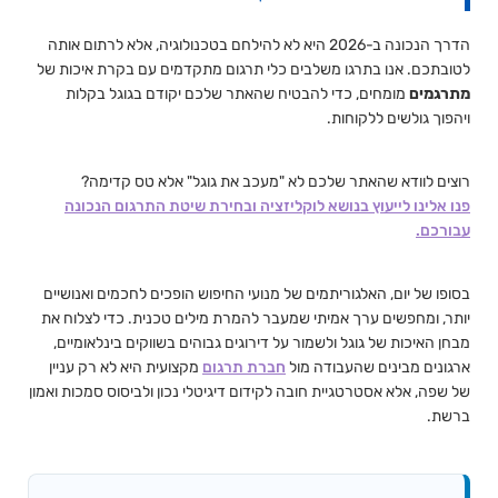
הדרך הנכונה ב-2026 היא לא להילחם בטכנולוגיה, אלא לרתום אותה
לטובתכם. אנו בתרגו משלבים כלי תרגום מתקדמים עם בקרת איכות של
מתרגמים
מומחים, כדי להבטיח שהאתר שלכם יקודם בגוגל בקלות
ויהפוך גולשים ללקוחות.
רוצים לוודא שהאתר שלכם לא "מעכב את גוגל" אלא טס קדימה?
פנו אלינו לייעוץ בנושא לוקליזציה ובחירת שיטת התרגום הנכונה
עבורכם.
בסופו של יום, האלגוריתמים של מנועי החיפוש הופכים לחכמים ואנושיים
יותר, ומחפשים ערך אמיתי שמעבר להמרת מילים טכנית. כדי לצלוח את
מבחן האיכות של גוגל ולשמור על דירוגים גבוהים בשווקים בינלאומיים,
ארגונים מבינים שהעבודה מול
חברת תרגום
מקצועית היא לא רק עניין
של שפה, אלא אסטרטגיית חובה לקידום דיגיטלי נכון ולביסוס סמכות ואמון
ברשת.