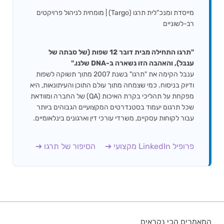
מייסדת ומנכ"לית תרגו (Targo) | מומחית לניהול פרויקטים
רב-לשוניים
"תרגו התחילה מבית דובר 12 שפות (של סבתה של
ענבל), והאהבה הזו נשארה ב-DNA שלנו."
ענבל הקימה את "תרגו" בשנת 2007 מתוך תשוקה לשפות
ודיוק בניסוח. כמי שצמחה מתוך עולם התוכן והעיתונאות, היא
מפקחת על תהליכי בקרת האיכות (QA) של החברה ומוודאת
שכל תרגום יעמוד בסטנדרטים המקצועיים הגבוהים ביותר
עבור לקוחות עסקיים, משרדי עורכי דין וארגונים בינלאומיים.
פרופיל LinkedIn מקצועי ➔
הסיפור של תרגו ➔
המאמרים הכי נקראים