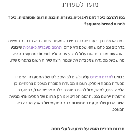
מועד לטעויות
נסו לתרגם כיכר לחם לאנגלית בעזרת תוכנת תרגום אוטומטית: כיכר
לחם = square bread?
כמו באנגלית כך בעברית, לככר יש משמעויות שונות. היא גם ככר המצויה
בדרכים וגם לחם שהוא שלם ולא פרוס.
תרגום מעברית לאנגלית
שיבוצע
באמצעות מכונת תרגום עלול להציע את המלים
square bread
וזה לא
מה שבעל מסעדה שמכבדת את עצמה, רוצה שיהיה רשום בתפריט שלו.
בבואנו
לתרגם תפריט
עלינו לשים לב היטב לקו של המסעדה. האם זו
מסעדה בנוסח איטלקי, האם זו מסעדה המוכרת מאכלים צרפתיים וכן
הלאה. בגט, למשל, יכול להיות מתורגם כלחם צרפתי אבל, במסעדה
צרפתית יירשם בגט. תרגום תפריט אינו רק תרגום של המלים אלא מציאת
השם הנכון שלהם, עם התחשבות בניב המקומי של הארץ ממנה בא
המאכל.
תרגום תפריט מוגש על מצע של עלי חסה