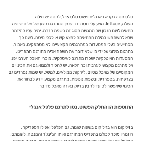
סלט חסה נקרא באנגלית פשוט סלט אבל, לחסה יש מילה
משלה,
lettuce
. מצע עלי חסה ידרוש מן המתרגם מצע של מלים שיהיה
מתאים לשם הנכון של ההגשה מסוג זה בשפה הזרה. יהיה עליו להיזהר
שלא להשתמש במילה המתאימה למצע קש או לכלי מיטה. לשם כך
מסתייעים בעלי המסעדות במתרגמים מקצועיים ולא מסתפקים, כאמור,
בתרגום מילוני על ידי מי שלא דובר את השפה אליה מתורגם התפריט.
המסעדות האיטלקיות ישכרו מתרגם לאיטלקית, מוכרי האוכל הערבי יפנו
אל מתרגם מקצועי לערבית וכך הלאה. יש להכיר ולמצוא גם את הכינויים
המקומיים של מאכל מסוים. לירקות ממולאים, למשל, יש שמות נפרדים גם
בצרפתית, בספרדית ובשפות נוספות. מתרגם מקצועי יידע לבחור את
הכינוי שיאפשר לסועד להבין בדיוק באיזה מאכל מדובר.
התוספות הן החלק הפשוט, נסו לתרגם פלפל אנגלי
בזיליקום הוא בזיליקום בשפות שונות, גם הפלפל ואפילו הפפריקה.
רוזמרין מוכר לכולם בתפריט המתורגם ואיתו הג'ינג'ר והמנטה. לעומתם,