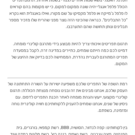
הפלפל האנגלי נושא שמות אחרים לגמרי בשפות אחרות. תרגום תפריט
הכולל פלפל אנגלי יהיה שונה ממקום למקום, כי יש מקומות בהם קוראים
לו פלפל ג'מייקה או פלפל מקסיקו על שם מקורו, ואילו באנגלית הוא נקרא
"כל התבלינים". כנראה שהכינוי הזה נוצר מפני שהריח שלו מזכיר מספר
תבלינים ונותן תחושה שהם התערבבו.
תרגום תפריטים איכותי צריך להיות מבוצע בידי מתרגם קולינרי מומחה.
דמיינו לכם כמה הייתם שמחים, כתיירים במדינה זרה, לקבל במסעדה
תפריט המתורגם לעברית נהדרת, הממחישה לכם בדיוק את ההיצע של
המקום.
רמת השפה של התפריט שלכם משפיעה ישירות על השורה התחתונה של
העסק שלכם, אנחנו מבינים את זה ובנינו נוסחה מנצחת הכוללת: תרגום
קולינרי מקצועי, ייעוץ והגהת מומחה לאחר הכנת התפריט לדפוס. עם
ניסיון של שנים, אנחנו שמחים להעניק ללקוחותיכם חוויה קולינרית נוחה
ומזמינה, בשפתם.
בין לקוחותינו: קפה לנדוור, הסושיה, BBB, רשת קמפאי, בורגרים, בית
הפנקייק, פיצה עגבניה, רשת נאפיס, בננה ביץ', רשת מלונות רמדה ועוד.