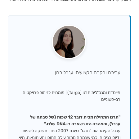
עריכה ובקרה מקצועית: ענבל כהן
מייסדת ומנכ"לית תרגו (Targo) | מומחית לניהול פרויקטים
רב-לשוניים
"תרגו התחילה מבית דובר 12 שפות (של סבתה של
ענבל), והאהבה הזו נשארה ב-DNA שלנו."
ענבל הקימה את "תרגו" בשנת 2007 מתוך תשוקה לשפות
ודיוק בניסוח. כמי שצמחה מתוך עולם התוכן והעיתונאות, היא