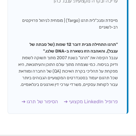
עריכה ובקרה מקצועית: ענבל כהן
מייסדת ומנכ"לית תרגו (Targo) | מומחית לניהול פרויקטים
רב-לשוניים
"תרגו התחילה מבית דובר 12 שפות (של סבתה של
ענבל), והאהבה הזו נשארה ב-DNA שלנו."
ענבל הקימה את "תרגו" בשנת 2007 מתוך תשוקה לשפות
ודיוק בניסוח. כמי שצמחה מתוך עולם התוכן והעיתונאות, היא
מפקחת על תהליכי בקרת האיכות (QA) של החברה ומוודאת
שכל תרגום יעמוד בסטנדרטים המקצועיים הגבוהים ביותר
עבור לקוחות עסקיים, משרדי עורכי דין וארגונים בינלאומיים.
פרופיל LinkedIn מקצועי ➔
הסיפור של תרגו ➔