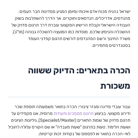
ישראל נהנית מכוח אדם איכותי ומיומן המגיע ממדינות חבר העמים:
מהנדסים, אדריכלים, הנדסאים וחוקרים. אך הדרך להשתלבות בשוק
העבודה הישראלי וקבלת הרישיון המקצועי עוברת דרך תרגום מדויק של
ההשכלה והניסיון שלכם. מוסדות כמו המועצה להשכלה גבוהה (מל"ג),
משרד החינוך ורשם המהנדסים דורשים תרגום קפדני העומד
בסטנדרטים מחמירים.
הכרה בתארים: הדיוק ששווה
משכורת
עבור עובדי מדינה ומגזר ציבורי, הכרה בתואר משמעותה תוספת שכר
ודירוג מקצועי. בביצוע
תרגום מסמכים ותעודות
מרוסית, אנו מקפידים על
תרגום מדויק של שמות התארים (Specialist/Master), גיליונות הציונים
ושעות הלימוד. טעות בתרגום "שעות מעבדה" או שם הקורס עלולה להוביל
לאי-הכרה בתואר או לפספוס של נקודות זכות קריטיות.