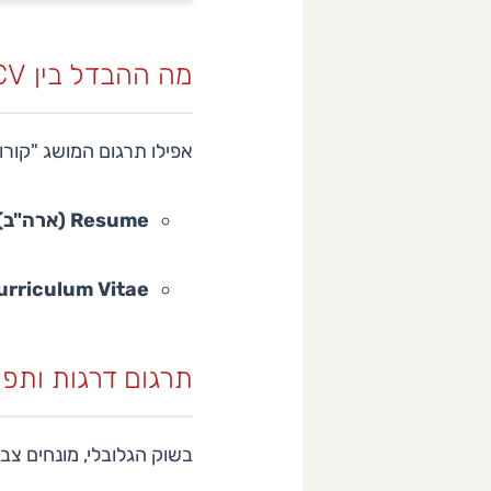
מה ההבדל בין CV ל-RESUME? (ארה"ב מול אירופה)
אפילו תרגום המושג "קורו
Resume (ארה"ב):
CV – Curriculum Vitae (אירופ
תרגום דרגות ותפקידים צבאיים: 
בשוק הגלובלי, מונחים צב