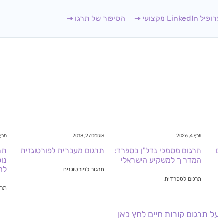
יל LinkedIn מקצועי ➔
הסיפור של תרגו ➔
מרץ 4, 2026
אוגוסט 27, 2018
מרץ 24, 26
תרגום מסמכי נדל"ן בספרד:
תרגום מעברית לפורטוגזית
תר
המדריך למשקיע הישראלי
נוט
לח
תרגום לפורטוגזית
תרגום לספרדית
תרג
ל תרגום קורות חיים
לחץ כאן