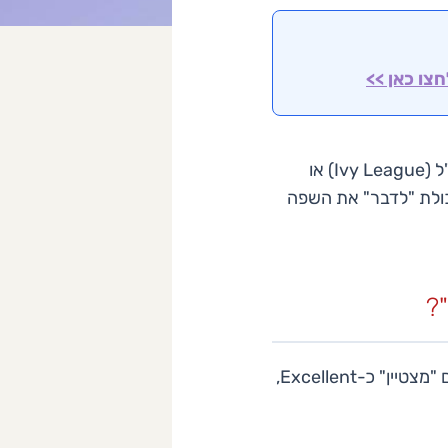
צו כאן >>
הכלכלה הגלובלית הופכת את העולם לקטן מאי פעם. ישראלים רבים מכוונים ללימודים בחו"ל (Ivy League) או
כולת "לדבר" את השפה
"?
אחת השאלות הנפוצות ביותר בקרב סטודנטים היא תרגום הצטיינויות. גוגל טרנסלייט יתרגם "מצטיין" כ-Excellent,