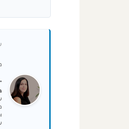
ע
מיי
ב-NA
ו
ע