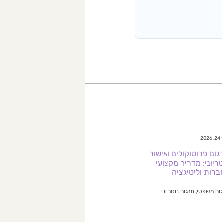
20
גום פרוטוקולים ואישור
ריוני: מדריך מקצועי
ברות וליטיגציה
ום משפטי, תרגום נוטריוני