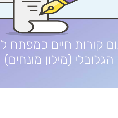
ם קורות חיים כמפתח ל
הגלובלי (מילון מונחים)