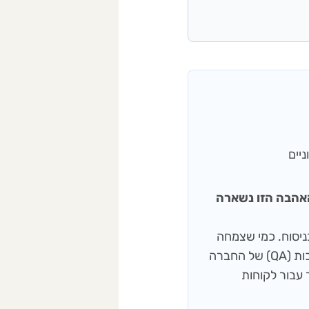
 ענבל), והאהבה הזו נשארה
שפות ודיוק בניסוח. כמי שצמחה
מתוך עולם התוכן והעיתונאות, היא מפקחת על תהליכי בקרת האיכות (QA) של החברה
 עבור לקוחות