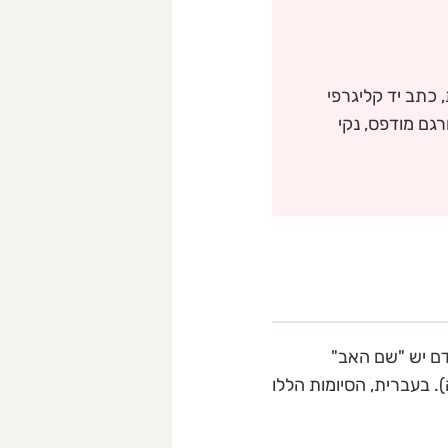
 כתב יד קליגרפי
רגם מודפס, נקי
דם יש "שם האב"
המשתנה לפי המין (למשל: Ivanovich לגבר, Ivanovna לאישה). בעברית, הסיומות הללו