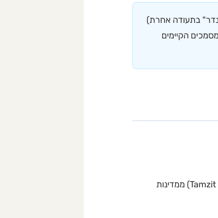
נדר" בתעודה אחרת)
מסמכים הקיימים
תעודות יושר (Police Clearance) ומצבי אישי (Tamzit Rishum) ממדינות