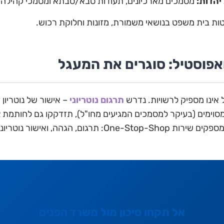
יהדות:
מסמכים מארכיונים, תעודות סבא/סבתא ומסמכי קהילה.
ת בית משפט בנושאי משמורת, מזונות וחלוקת רכוש.
 ואפוסטיל: סוגרים את המעגל
 אינו מספיק לרשויות. נדרש
תרגום נוטריוני
– אישור של נוטריו
מסוימים (בעיקר למסמכים המגיעים מחו"ל), תזדקקו גם לחותמת
א
 הגהה, ואישור נוטריוני מוכן להגשה.
אל תקחו סיכון מול משרד הפנים