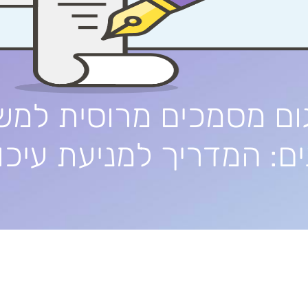
ום מסמכים מרוסית למש
ם: המדריך למניעת עיכו