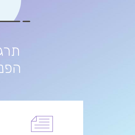
תרג
הפני