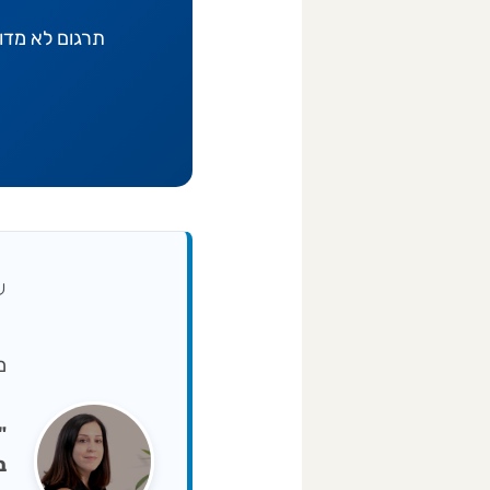
תרגום לא מדו
ע
מיי
ב-NA