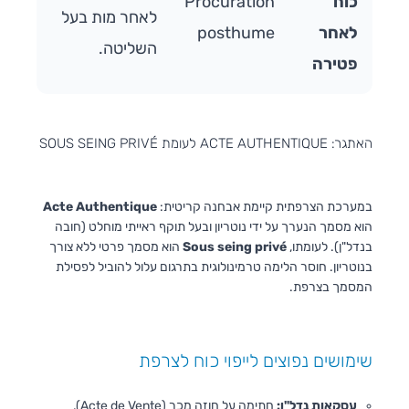
כוח
Procuration
לאחר מות בעל
לאחר
posthume
השליטה.
פטירה
האתגר: ACTE AUTHENTIQUE לעומת SOUS SEING PRIVÉ
במערכת הצרפתית קיימת אבחנה קריטית:
Acte Authentique
הוא מסמך הנערך על ידי נוטריון ובעל תוקף ראייתי מוחלט (חובה
בנדל"ן). לעומתו,
Sous seing privé
הוא מסמך פרטי ללא צורך
בנוטריון. חוסר הלימה טרמינולוגית בתרגום עלול להוביל לפסילת
המסמך בצרפת.
שימושים נפוצים לייפוי כוח לצרפת
עסקאות נדל"ן:
חתימה על חוזה מכר (Acte de Vente),