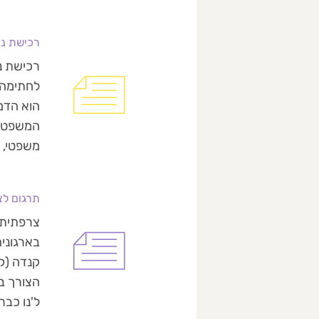
רכישת נד
רכישת נ
הוא הדמו
המשפטית
משפטי, [
תרגום לצ
בארגונים
קנדה (ק
הצורך ב
ל'נו כבר'