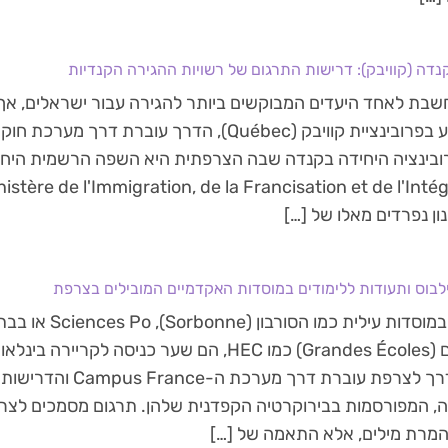
נדה (קוויבק): דרישות התרגום של רשויות ההגירה הקנדיות
שבת לאחד היעדים המבוקשים ביותר להגירה עבור ישראלים, אך 
להשתקע בפרובינציית קוויבק (Québec), הדרך עוברת דר
ובינציה היחידה בקנדה שבה הצרפתית היא השפה הרשמית היחי
נון נפרדים מאלו של […]
לבוס ותעודות ללימודים במוסדות האקדמיים המובילים בצרפת
לימודים במוסדות עילי
המובילים (Grandes Écoles) כמו HEC, הם שער כניסה 
זאת, הדרך לצרפת עוברת דרך
, המפורסמות בבירוקרטיה הקפדנית שלהן. תרגום מסמכים לצר
 המרת מילים, אלא התאמה של […]