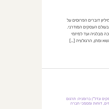
 הצרפתית היא מזמן לא רק שפתה של צרפת. עם למעלה מ-300 מיליון דוברים הפרוסים על
בעולם העסקים המודרני.
כה מבלגיה ועד למיזמי
 ומתן, הרגולציה […]
קים ונדל"ן ברומניה: תרגום
זים, דוחות ומסמכי חברה