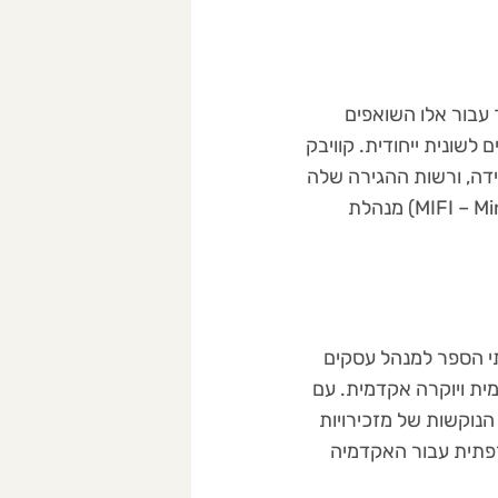
עבור אלו השואפים
ך מערכת חוקים לשונית ייחודית. קוויבק
דה, ורשות ההגירה שלה
(MIFI – Ministère de l'Immigration, de la Francisation et de l'Intégration) מנהלת
ת כמו הסורבון (Sorbonne), Sciences Po או בבתי הספר למנהל עסקים
לקריירה בינלאומית ויוקרה אקדמית. עם
 מערכת ה-Campus France והדרישות הנוקשות של מזכירויות
פתית עבור האקדמיה