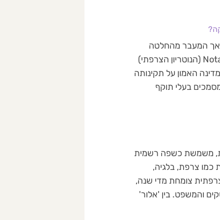
קה?
, אך המעבר מהחלטה
לחתימה עובר דרך הבירוקרטיה הנוקשה ביותר באירופה. בצרפת, ה-Notaire (הנוטריון הצרפתי)
מדינה האמון על תקינותה
סמכים בעלי תוקף
יותר מ"שפת האהבה". היא שפה החולשת על 4 יבשות, משמשת כשפה רשמית
ת כמו צרפת, בלגיה,
צרפתית צומחת מדי שנה,
ם והמשפט. בין 'אלור'