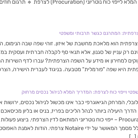
המדריך המלא לייפוי כוח נוטריוני (Procuration)
רפתית: המתרגם כגשר תרבותי ומשפטי
צרפתית הוא מלאכת מחשבת של איזון. זוהי שפה שבה הנימוס, המ
נם רק עניין של סגנון, אלא תנאי סף לקבלה חברתית ועסקית במד
 זקוקים למחירון או מידע על השפה הצרפתית? עברו לדף השירות 
תית היא שפה "פורמלית" מטבעה. בניגוד לעברית הישירה, הצרפ
פטי וייפוי כוח לצרפת: המדריך המלא לניהול נכסים מרחוק
ובלי, המרחק הגיאוגרפי כבר אינו מכשול לניהול נכסים, ירושות 
דרך היעילה ביותר לנהל הליכים בפריז, בניס או בליון מכיסאכ
ה-Procuration – ייפוי כוח נוטריוני המותאם לדין הצרפתי. ביצוע 
בדרך כלל מסמך המאושר על ידי Notaire צרפתי. הודות 
[…]