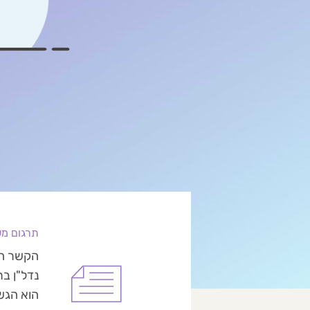
תרגום משפ
הקשר הע
נדל"ן בר
הוא הגש