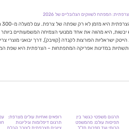
פתית: המפתח לשווקים הגלובליים של 2026
השפה
 יבשות, היא מהווה את אחד ממנועי הצמיחה המשמעותיים ביותר 
ייטק ישראליות הפורצות לקנדה (קוויבק), דרך יבואני מוצרי צרי
ותשתיות במדינות אפריקה המתפתחות – הצרפתית היא שפת המשא
תרגום משפטי כגשר בין
רופאים ואחיות עולים מצרפת:
עס
תפיסות עולם: מהמשפט
תרגום דיפלומות וגיליונות
חו
הרומי ועד ספרות חז"ל
ציונים מצרפתית לצורך קבלת