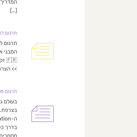
[…]
תרגום לצ
תרגום ל
המבני אי
🇷
>> הצרפ
תרגום מש
בעולם גל
בצרפת. ה
מסמכים 