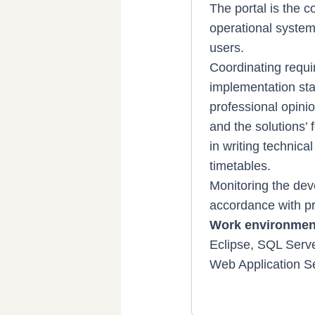
The portal is the c
operational syste
users.
Coordinating requi
implementation sta
professional opini
and the solutions’ f
in writing technica
timetables.
Monitoring the dev
accordance with pr
Work environmen
Eclipse, SQL Serv
Web Application Se