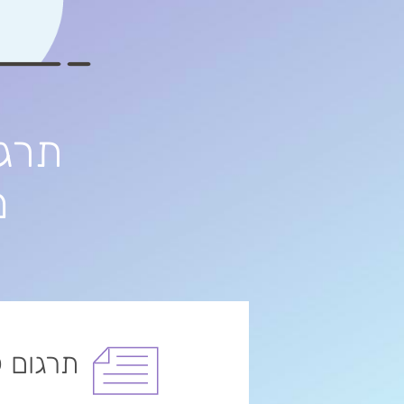
תרגו
מ
תרגום ק