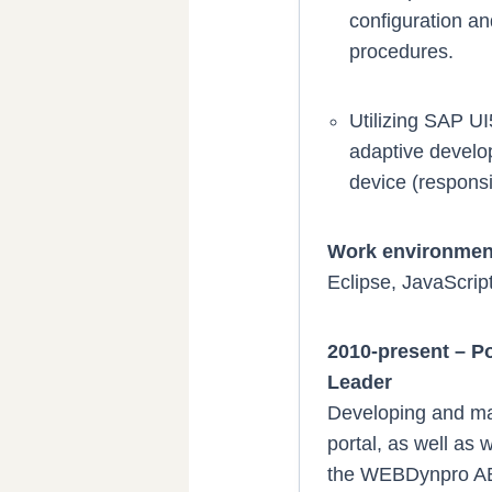
configuration an
procedures.
Utilizing SAP U
adaptive develo
device (responsi
Work environmen
Eclipse, JavaScrip
2010-present – P
Leader
Developing and mai
portal, as well as w
the WEBDynpro AB