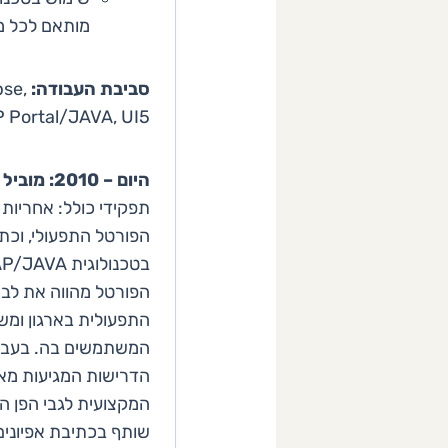
מותאם לכל מכשיר (ve
סביבת העבודה:
pse,
 Portal/JAVA, UI5
היום – 2010: מוביל יישומי Portal ו-Web
תפקידי כולל: אחריות
הפורטל התפעולי, וכ
בטכנולוגית WEBDynpro ABAP/JAVA.
הפורטל מהווה את לב
התפעולית בארגון ומ
המשתמשים בה. בעבוד
הדרישות המגיעות מאנ
המקצועית לגבי הפן הט
שותף בכתיבת אפיונים 