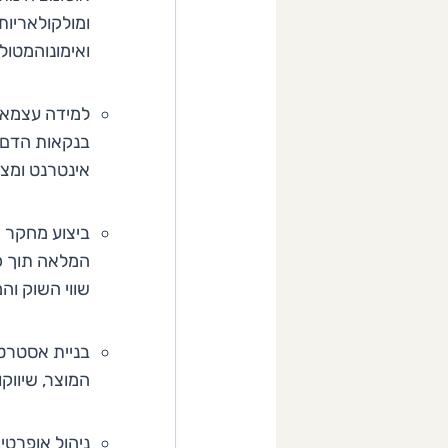
ומולקולאריות
ואימונוהמטולו
למידה עצמאי
בנקאות הדם ע
אינטרנט ומצג
ביצוע מחקר ה
המלאה תוך כד
שווי השוק וה
בניית אסטרט
המוצר, שיווקו
ניהול אופרטי