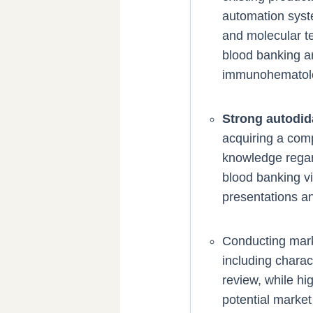
automation syst
and molecular tes
blood banking a
immunohematol
Strong autodida
acquiring a com
knowledge regard
blood banking vi
presentations a
Conducting mark
including charact
review, while hig
potential market