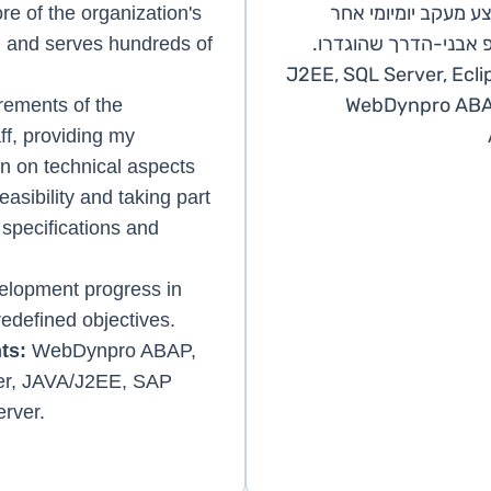
 מעקב יומיומי אחר
ore of the organization's
 אבני-הדרך שהוגדרו.
m and serves hundreds of
J2EE, SQL Server, Ecli
WebDynpro ABA
rements of the
ff, providing my
on on technical aspects
easibility and taking part
l specifications and
elopment progress in
edefined objectives.
ts:
WebDynpro ABAP,
er, JAVA/J2EE, SAP
rver.