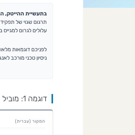
בתעשיית ההייטק, המו
תרגום שגוי של תפקיד ט
עלולים לגרום למגייס בחו"ל או 
לפניכם דוגמאות מלאו
ניסיון טכני מורכב לא
דוגמה 1: מוביל טכנולוגי (IT & WEB)
המקור (עברית)