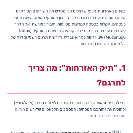
בשנים האחרונות, אלפי ישראלים גילו מחדש את השורשים הטורקיים
שלהם ואת הזכאות לדרכון טורקי. הדרכון הטורקי מאפשר גישה נוחה
לעסקים, הקלות בכניסה למדינות מסוימות וחיבור למורשת. אך הדרך
לאזרחות עוברת דרך הררי בירוקרטיה. הרשויות בטורקיה (Nüfus
Müdürlüğü) אינן יודעות לקרוא עברית, ודורשות תרגום רשמי ומדויק של
כל מסמך בשרשרת הדורות.
1. "תיק האזרחות": מה צריך
לתרגם?
כדי להוכיח זכאות, עליכם להוכיח קשר דם לאזרח טורקי (אבא/סבא)
ולהוכיח את זהותכם הנוכחית. המסמכים הקלאסיים שדורשים
תרגום
מעברית לטורקית
הם:
תעודת לידה (של המבקש ושל ההורה):
המסמך הבסיסי ביותר.