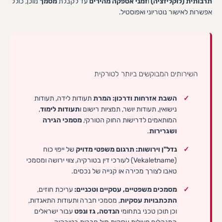
תרבותית (לוקליזציה)
ו
זמני אספקה מהירים
עד לקבלת
מסמך
מוכן, כולל
אפשרות לאישור נוטריוני ואפוסטיל.
השירותים המבוקשים ביותר לטורקית
השבת אזרחות ודרכון:
המרת
תעודות לידה, תעודות
נישואין, תעודות יושר, תמציות רישום ו
תעודות לימוד
,
המותאמים לדרישות החוק הטורקי,
מסמכי הגירה
ושגרירות
.
נדל"ן וירושות:
תרגום משפטי מדויק
של ייפוי כוח
(Vekaletname) לעורכי דין בטורקיה, צווי ירושה ומסמכי
טאבו לצורך מכירה או קנייה של נכסים.
מסמכים משפטיים, עסקיים וטכניים:
עריכת חוזים,
התכתבויות עסקיות
, מסמכי חברה ותעודות התאגדות,
וכן תוכן טכני בתחומי
הנדסה, גז ונפט
עבור ישראלים