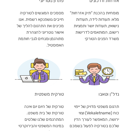
אזרחות ודרכונים
פתרון נוטריוני
מומחיות בהכנת "תיק אזרחות"
מסמכים המוגשים לטורקיה
מלא: תעודות לידה, תעודות
חייבים גושפנקא רשמית. אנו
נישואין, תעודות יושר ותמציות
מכינים את התרגום להליך של
רישום, המותאמים לדרישות
אישור נוטריוני להצהרת
משרד הפנים הטורקי
מתורגמן ומנחים לגבי חותמת
האפוסטיל.
נדל"ן וטאבו
טורקית משפטית
תרגום משפטי מדויק של ייפוי
טורקית של היום יום אינה
כוח (Vekaletname) וצווי
טורקית של בית משפט.
ירושה, המאפשר לעורך הדין
המתרגמים שלנו שולטים
שלכם בטורקיה לפעול בשמכם
במינוח המשפטי והבירוקרטי