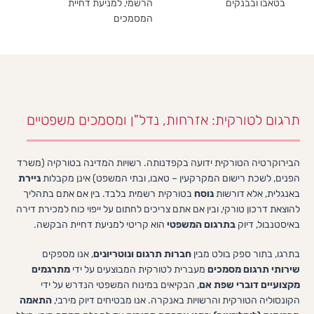
בטאבו ובבנקים
הרשמי, למניעת דחיית
המסמכים
תרגום לטורקית: אזרחות, נדל"ן ומסמכים משפטיים
הבירוקרטיה הטורקית ידועה בקפדנותה. רשויות המדינה בטורקיה (משרד
הפנים, לשכת רישום המקרקעין – טאבו, ובתי המשפט) אינן מקבלות
ניירת
באנגלית, אלא דורשות
נוסח
בטורקית רשמית בלבד. בין אם אתם בתהליך
להוצאת דרכון טורקי, ובין אם אתם צריכים לחתום על ייפוי כוח למכירת דירה
באיסטנבול, דיוק
בתרגום המשפטי
הוא קריטי למניעת דחיית הבקשה.
בתרגו, בתור ספק בולט מבין
חברות תרגום ונוטריונים
, אנו מספקים
שירותי תרגום מסמכים
מעברית לטורקית המבוצעים על ידי
מתרגמים
מקצועיים דוברי שפת אם
, הבקיאים במינוח המשפטי הנדרש על ידי
הקונסוליה הטורקית והרשויות באנקרה. אנו מבטיחים דיוק מירבי,
התאמה