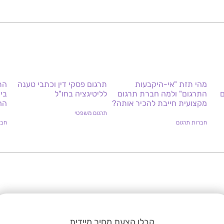
מהי תזת "אי-היקבעות
תרגום פסקי דין וכתבי טענה
הת
ם
התרגום" ולמה חברת תרגום
לליטיגציה בחו"ל
בי
מקצועית חייבת להכיר אותה?
הה
תרגום משפטי
חברות תרגום
חבר
קבלו הצעת מחיר מיידית