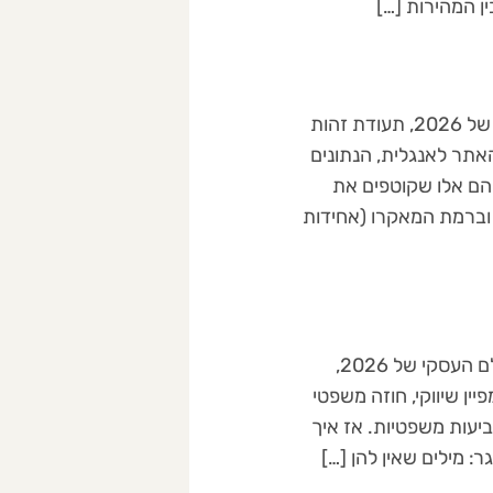
ן המהירות […]
האתר שלכם הוא תעודת הזהות הדיגיטלית של העסק, אך בשוק הגלובלי של 2026, תעודת זהות
תר לאנגלית, הנתונים
הם אלו שקוטפים את
 וברמת המאקרו (אחידות
כולנו מכירים את המונח "אבוד בתרגום" (Lost in Translation), אך בעולם העסקי של 2026,
ן שיווקי, חוזה משפטי
ביעות משפטיות. אז איך
מילים שאין להן […]