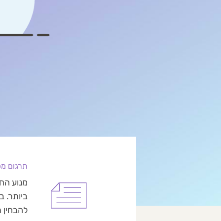
תרגום מכ
מנוע החי
להבחין ת