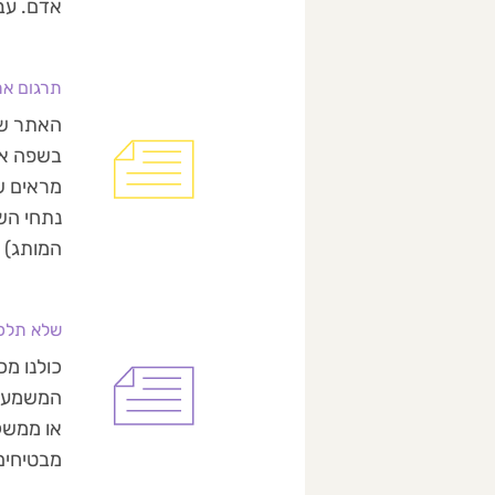
אדם. עב
תרגום את
בשפה אח
מראים ש
נתחי הש
המותג) [
שלא תלכו
המשמעות
או ממשק 
מבטיחים