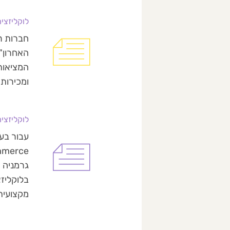
לוקליזצי
חברות רב
האחרון"
ומכירות.
לוקליזציה של חנויות pify
גרמניה א
בלוקליזצ
מקצועית