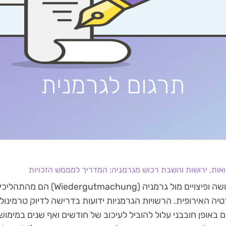
תרגום לגרמנית
ואות, ירושות והשבת רכוש מגרמניה: המדריך למממש הזכויות
הליכי ירושה ופיצויים מול גרמניה (ung
יה האירופית. הרשויות הגרמניות ידועות בדרישה לדיוק טרמינו
באופן חובבני עלול להוביל לעיכוב של חודשים ואף שנים במימוש 