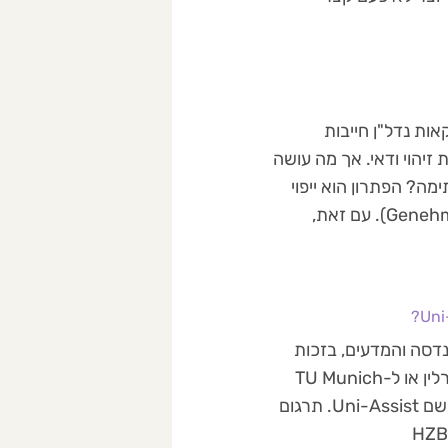
ות נדל"ן חייבות
No), ופתיחת חברה דורשת זיהוי ודאי. אך מה עושה
ימה? הפתרון הוא ייפוי
כוח נוטריוני (Vollmacht) או אישור אשרור חתימה (Genehmigungserklärung). עם זאת,
נדסה והמדעים, בזכות
שכר הלימוד האפסי והרמה האקדמית הגבוהה. אך הדרך ל-Charité בברלין או ל-TU Munich
עוברת דרך מסננת בירוקרטית קפדנית המנוהלת לרוב על ידי גוף חיצוני בשם Uni-Assist. תרגום
מסמכים לגרמנית, בדגש מסמכים אקדמיים הוא השלב הקובע בחישוב ה-HZB