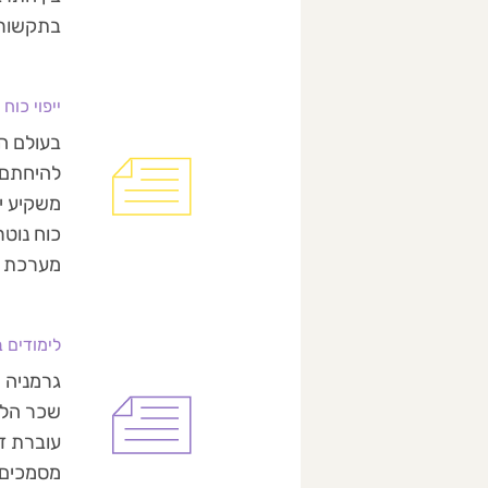
בתקשורת
ייפוי כו
בעולם הע
משקיע יש
מערכת ה
לימודים בג
גרמניה ה