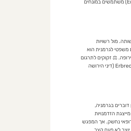
"תרגום חופשי" הוא סכנה בתיקי ירושה? דיני הירושה הגרמניים (Erbrecht) משתמשים במונחים
ורכבותה ובנוקשותה. מול רשויות
ם משפטי לגרמנית הוא
ופה. ⚖️ זקוקים לתרגום
צוואה או מסמכי פיצויים? טיפול בירושות בגרמניה דורש היכרות עם ה-Erbrecht (דיני הירושה
המדוברת ביותר באיחוד האירופי, עם כ-100 מיליון דוברים בגרמניה,
מייצגת הזדמנויות
ירופאי נחשק. אך המפגש
יוצר לא פעם קצר