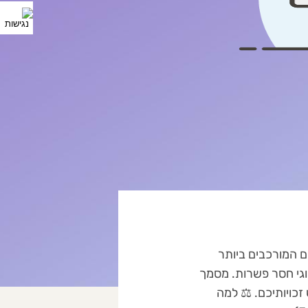
Wiedergutmach) הם מהתהליכים המורכבים ביותר
לוגי חסר פשרות. מסמך
זכויותיכם. ⚖️ למה