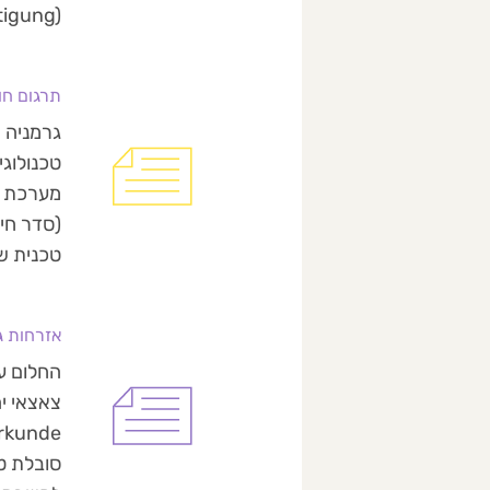
(erechtigung
תרגום חוזים
גרמניה 
טכנית ש
אזרחות גרמנית 2026: המדריך לתרגום 
החלום ע
צאצאי י