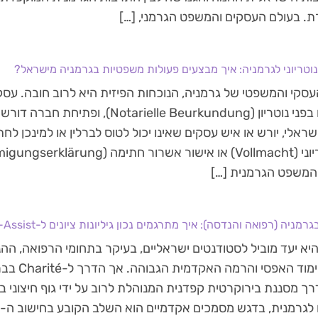
. בעולם העסקים והמשפט הגרמני, […]
ח נוטריוני לגרמניה: איך מבצעים פעולות משפטיות בגרמניה מישראל?
סקי והמשפטי של גרמניה, הנוכחות הפיזית היא לרוב חובה. עסקא
להיחתם בפני נוטריון (tarielle Beurkundung
ראלי, יורש או איש עסקים שאינו יכול לטוס לברלין או למינכן לחת
משפט הגרמנית […]
רמניה (רפואה והנדסה): איך מתרגמים נכון גיליונות ציונים ל-Uni-Assist?
יא יעד מוביל לסטודנטים ישראליים, בעיקר בתחומי הרפואה, הה