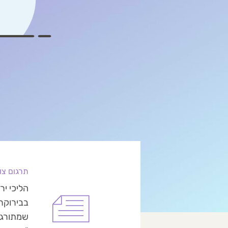
תרגום צו
בבירוקרט
שמתורגם 