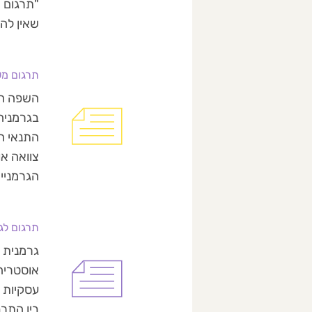
שאין להם
תרגום מש
בגרמניה,
התנאי ה
הגרמניי
תרגום לג
אוסטריה,
עסקיות א
בין התר