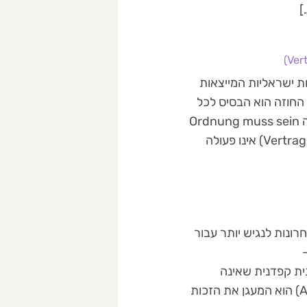
ת ישראליות המייצאות
יה, אוסטריה, שוויץ), החוזה הוא הבסיס לכל
מערכת היחסים. אך בעוד שבארץ "יהיה בסדר" היא גישה רווחת, בגרמניה Ordnung muss sein
(סדר חייב להיות) הוא כלל ברזל. תרגום חוזים לגרמנית (Vertragsübersetzung) אינו פעולה
ונות לנגיש יותר עבור
ה גרמנית קפדנית שאינה
סובלת טעויות. סעיף 116(2) לחוק היסוד הגרמני (Art. 116 Grundgesetz) הוא המעגן את הזכות