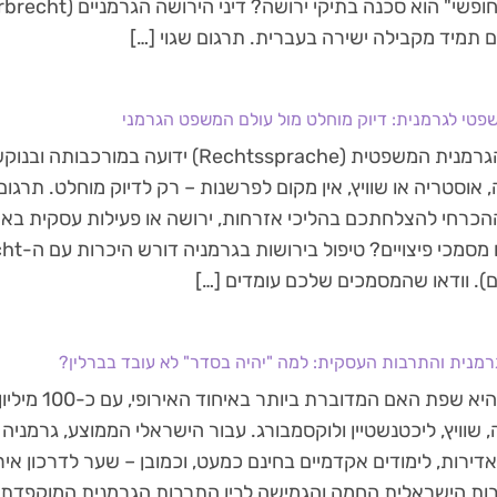
 תמיד מקבילה ישירה בעברית. תרגום שגוי […]
פטי לגרמנית: דיוק מוחלט מול עולם המשפט הגרמני
השפה הגרמנית המשפטית (Rechtssprache) ידועה במ
 אוסטריה או שוויץ, אין מקום לפרשנות – רק לדיוק מוחלט. תרגו
הכרחי להצלחתכם בהליכי אזרחות, ירושה או פעילות עסקית באיר
ם). וודאו שהמסמכים שלכם עומדים […]
רמנית והתרבות העסקית: למה "יהיה בסדר" לא עובד בברלין?
גרמנית היא שפת האם 
 שוויץ, ליכטנשטיין ולוקסמבורג. עבור הישראלי הממוצע, גרמניה 
דירות, לימודים אקדמיים בחינם כמעט, וכמובן – שער לדרכון א
בות הישראלית החמה והגמישה לבין התרבות הגרמנית המוקפדת 