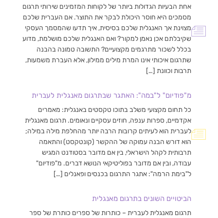
אחת הבעיות הגדולות ביותר של לקוחות המזמינים שירותי תרגום
מסמכים היא חוסר היכולת לבקר את התוצר. אם העברית שלכם
מצוינת אך האנגלית שלכם בסיסית, איך תדעו שהמסמך העסקי
שקיבלתם אכן נאמן למקור? ואם האנגלית שלכם מושלמת, מדוע
בכלל לשכור מתרגמים מקצועיים? התשובה טמונה בהבנה
שתרגום איכותי אינו המרת מילים ממילון, אלא העברת משמעות,
תרבות וכוונת […]
מ"פודיום" ל"במה": האתגר שבתרגום מאנגלית לעברית
כל תחום מקצועי משלב בתוכו טקסטים באנגלית: מאמרים
אקדמיים, ספרות ענפה, חוזים עסקיים ונאומים. תרגום מאנגלית
לעברית הוא לעיתים קרובות הרבה יותר מהחלפת מילה במילה;
הוא דורש הבנה עמוקה של ההקשר (קונטקסט) והתאמה
תרבותית לקהל הישראלי, בין אם מדובר בסטודנט המגיש
עבודה, ובין אם מדובר בפוליטיקאי הנושא דברים. מ"פודיום"
ל"בימת הרמה": אתגר התרגום בכנסים ופאנלים […]
הביטויים השונים בתרגום מאנגלית
תרגום מאנגלית לעברית – כותרות של ספרים כותרת של ספר