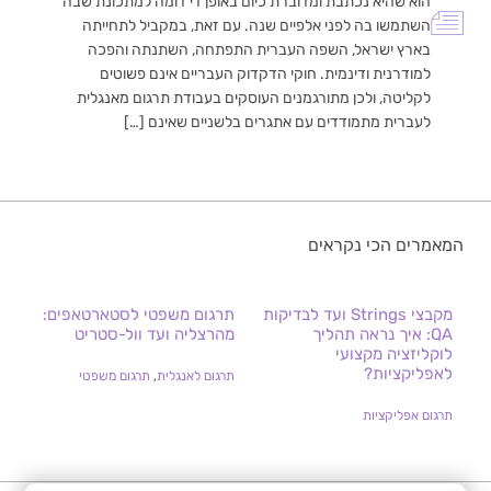
הוא שהיא נכתבת ומדוברת כיום באופן די דומה למתכונת שבה
השתמשו בה לפני אלפיים שנה. עם זאת, במקביל לתחייתה
בארץ ישראל, השפה העברית התפתחה, השתנתה והפכה
למודרנית ודינמית. חוקי הדקדוק העבריים אינם פשוטים
לקליטה, ולכן מתורגמנים העוסקים בעבודת תרגום מאנגלית
לעברית מתמודדים עם אתגרים בלשניים שאינם […]
המאמרים הכי נקראים
מקבצי Strings ועד לבדיקות
תרגום משפטי לסטארטאפים:
QA: איך נראה תהליך
מהרצליה ועד וול-סטריט
לוקליזציה מקצועי
לאפליקציות?
תרגום לאנגלית
,
תרגום משפטי
תרגום אפליקציות