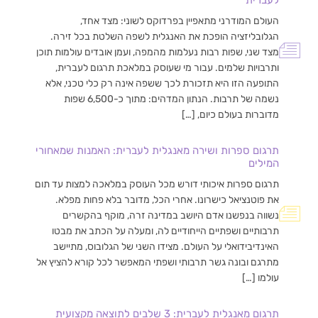
העולם המודרני מתאפיין בפרדוקס לשוני: מצד אחד,
הגלובליזציה הופכת את האנגלית לשפה השלטת בכל זירה.
מצד שני, שפות רבות נעלמות מהמפה, ועמן אובדים עולמות תוכן
ותרבויות שלמים. עבור מי שעוסק במלאכת תרגום לעברית,
התופעה הזו היא תזכורת לכך ששפה אינה רק כלי טכני, אלא
נשמה של תרבות. הנתון המדהים: מתוך כ-6,500 שפות
מדוברות בעולם כיום, […]
תרגום ספרות ושירה מאנגלית לעברית: האמנות שמאחורי
המילים
תרגום ספרות איכותי דורש מכל העוסק במלאכה למצות עד תום
את פוטנציאל כישרונו. אחרי הכל, מדובר בלא פחות מפלא.
נשווה בנפשנו אדם היושב במדינה זרה, מוקף בהקשרים
תרבותיים ושפתיים הייחודיים לה, ומעלה על הכתב את מבטו
האינדיבידואלי על העולם. מצידו השני של הגלובוס, מתיישב
מתרגם ובונה גשר תרבותי ושפתי המאפשר לכל קורא להציץ אל
עולמו […]
תרגום מאנגלית לעברית: 3 שלבים לתוצאה מקצועית