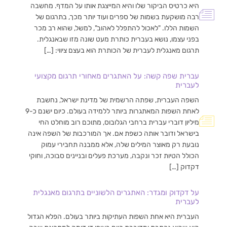
היא כרטיס הביקור שלו והיא המייצגת אותו על המדף. מחשבה
רבה מושקעת בשמות של ספרים ועוד יותר מכך, בתרגום של
השמות הללו. "לאכול להתפלל לאהוב", למשל, שהוא רב מכר
בפני עצמו, נושא בעברית כותרת מעט שונה מזו שבאנגלית.
תרגום מאנגלית לעברית של הכותרת הוא בעצם ציווי: […]
עברית שפה קשה: על האתגרים מאחורי תרגום מקצועי
לעברית
השפה העברית, שפתה הרשמית של מדינת ישראל, נחשבת
לאחת השפות המאתגרות ביותר ללמידה בעולם. כיום ישנם כ-9
מיליון דוברי עברית ברחבי הגלובוס, מתוכם רוב מוחלט החי
בישראל ודובר אותה כשפת אם. אך המורכבות של השפה אינה
נובעת רק מאוצר המילים שלה, אלא ממבנה תחבירי עמוק
הכולל הטיות זכר ונקבה, מערכת פעלים ובניינים סבוכה, וחוקי
דקדוק […]
על דקדוק ומגדר: האתגרים הלשוניים בתרגום מאנגלית
לעברית
העברית היא אחת השפות העתיקות ביותר בעולם. הפלא הגדול