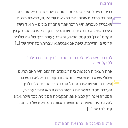
ורהוטה
רבים טועים לחשוב ששליטה רהוטה בשתי שפות היא הערובה
היחידה לתרגום איכותי. אך במציאות של 2026, מלאכת תרגום
מאנגלית לעברית היא הרבה יותר מהמרת מילים – היא דורשת
כישרון כתיבה, הבנה תרבותית ותהליך בקרה קפדני. המרחק בין
טקסט "מובן" לטקסט מקצועי ומשכנע עובר דרך שלושה שלבים
קריטיים. הדילמה: שפת אם אנגלית או עברית? בתהליך של […]
לתרגם מאנגלית לעברית: ההבדל בין תרגום מילולי
ללוקליזציה
אחת השאלות הנפוצות ביותר בעולם התרגום היא האם תרגום
מילולי פשוט הוא מספיק. התשובה הקצרה היא לא. התשובה
הארוכה חושפת את ההבדל התהומי בין המרת מילים לבין
העברת מסר. כאשר אנו ניגשים לתרגם מאנגלית לעברית,
המטרה אינה רק למצוא את המקבילה המילונית לכל מילה, אלא
להעביר את האווירה, התחושה והכוונה המדויקת של הכותב.
קחו לדוגמה […]
תרגום מאנגלית: בחן את המתרגם