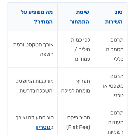
סוג
שיטת
מה משפיע על
השירות
התמחור
המחיר?
תרגום
לפי כמות
אורך הטקסט ורמת
מסמכים
מילים /
השפה
כללי
עמודים
תרגום
תעריף
מורכבות המושגים
משפטי או
מומחה למילה
והשכלה נדרשת
טכני
תרגום
מחיר פיקס
סוג התעודה וצורך
תעודות
(Flat Fee)
ב
נוטריון
רשמיות