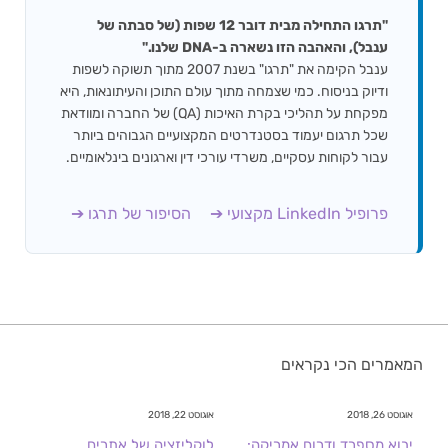
"תרגו התחילה מבית דובר 12 שפות (של סבתה של
ענבל), והאהבה הזו נשארה ב-DNA שלנו."
ענבל הקימה את "תרגו" בשנת 2007 מתוך תשוקה לשפות
ודיוק בניסוח. כמי שצמחה מתוך עולם התוכן והעיתונאות, היא
מפקחת על תהליכי בקרת האיכות (QA) של החברה ומוודאת
שכל תרגום יעמוד בסטנדרטים המקצועיים הגבוהים ביותר
עבור לקוחות עסקיים, משרדי עורכי דין וארגונים בינלאומיים.
פרופיל LinkedIn מקצועי ➔
הסיפור של תרגו ➔
המאמרים הכי נקראים
אוגוסט 26, 2018
אוגוסט 22, 2018
יבוא מספרד ודרום אמריקה:
לוקליזציה של אתרים