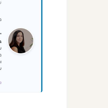
ע
מיי
ב-NA
ו
ע
פרופ