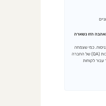
 ענבל), והאהבה הזו נשארה
שפות ודיוק בניסוח. כמי שצמחה
מתוך עולם התוכן והעיתונאות, היא מפקחת על תהליכי בקרת האיכות (QA) של החברה
 עבור לקוחות