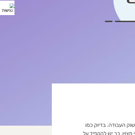
וק העבודה. בדיוק כמו
צוין, כך יש להקפיד על