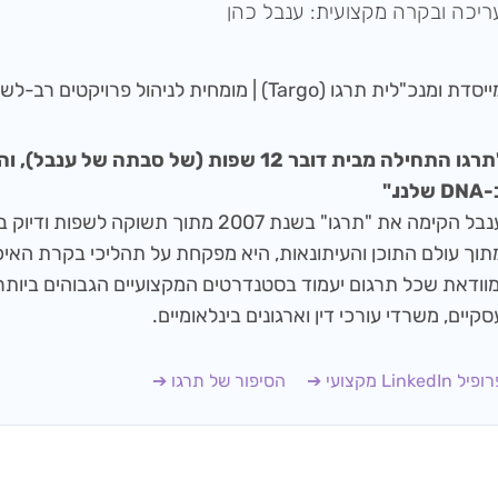
ריכה ובקרה מקצועית: ענבל כהן
סדת ומנכ"לית תרגו (Targo) | מומחית לניהול פרויקטים רב-לשוניים
"תרגו התחילה מבית דובר 12 שפות (של סבתה של
D שלנו."
ענבל הקימה את "תרגו" בשנת 2007 מתוך תשוקה ל
מוודאת שכל תרגום יעמוד בסטנדרטים המקצועיים הגבוהים ביותר
סקיים, משרדי עורכי דין וארגונים בינלאומיים.
יל LinkedIn מקצועי ➔
הסיפור של תרגו ➔