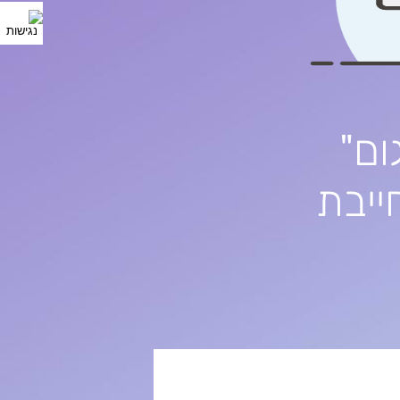
ום"
ייבת