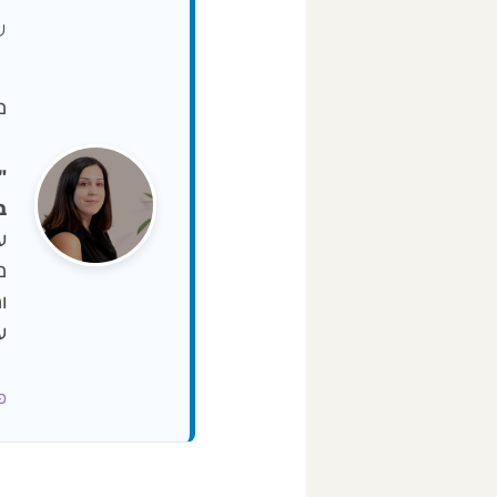
ע
מיי
ב-NA
ו
ע
פרופ