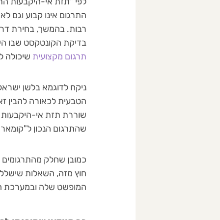
לפי "תזת אי-היקבעות התר
התרגום אינו קבוע וגם לא
רבות. בהמשך, בחירת דרך
בדיקת הקונטקסט שבו היא
תרגום מקצועית
שיכולה לה
ניקח לדוגמא בלשן ישראלי
הטבעית לכאורה להבין זא
שוררת תזת אי-היקבעות הת
שהתרגום הנכון ל"קומארה"
כמובן שחלק מהתרגומים יהי
חוץ מזה, השאלות שישללו
המופשט שלה ובמערכת היח