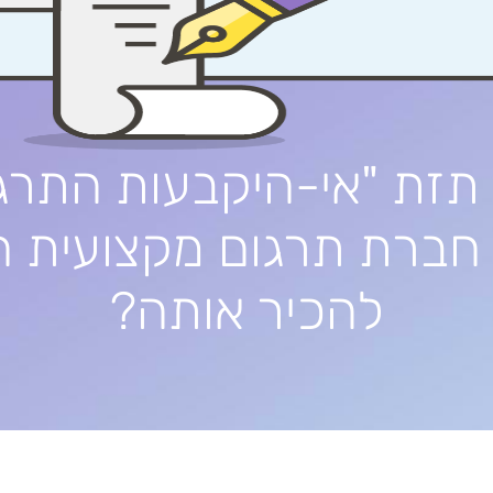
תזת "אי-היקבעות התרג
חברת תרגום מקצועית ח
להכיר אותה?