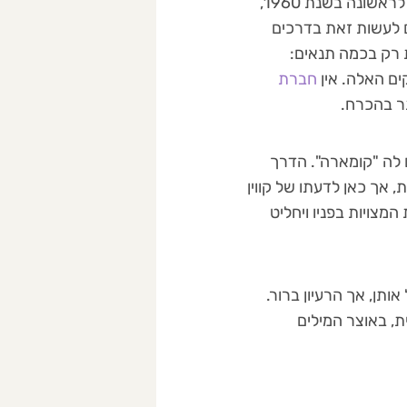
של קווין, שהוצגה לראשונה בשנת 1960,
ם לעשות זאת בדרכים
 רק בכמה תנאים:
ים האלה. אין
חברת
תר בהכרח.
ם לה "קומארה". הדרך
 אך כאן לדעתו של קווין
מצויות בפניו ויחליט
ותן, אך הרעיון ברור.
, באוצר המילים