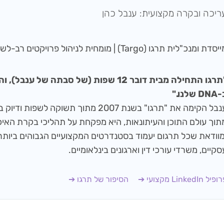
ריכה ובקרה מקצועית: ענבל כהן
סדת ומנכ"לית תרגו (Targo) | מומחית לניהול פרויקטים רב-לשוניים
"תרגו התחילה מבית דובר 12 שפות (של סבתה של
D שלנו."
ענבל הקימה את "תרגו" בשנת 2007 מתוך תשוקה ל
מוודאת שכל תרגום יעמוד בסטנדרטים המקצועיים הגבוהים ביותר
סקיים, משרדי עורכי דין וארגונים בינלאומיים.
יל LinkedIn מקצועי ➔
הסיפור של תרגו ➔