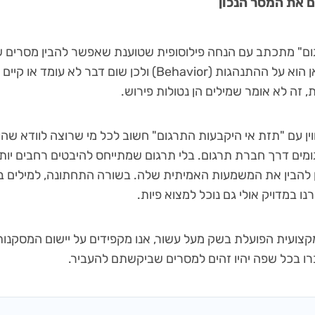
ם את המסר הנכון
גום" מתכתב עם הנחה פילוסופית שטוענת שאפשר להבין מסרים ש
ההתנהגות שלו. הדגש כאן הוא על ההתנהגות (Behavior) ולכן שום 
 זה לא אומר שמילים הן נטולות פירוש.
וין עם "תזת אי היקבעות התרגום" חשוב לכל מי שרוצה לוודא שה
ים דרך חברת תרגום. בלי תרגום שמתייחס להיבטים רחבים יות
ן להבין את המשמעות האמיתית שלה. בשורה התחתונה, למילים ב
נו במדויק אולי גם נוכל למצוא פיות.
קצועית הפועלת בשק מעל עשור, אנו מקפידים על יישום המסקנות
רו בכל שפה יהיו זהים למסרים שביקשתם להעביר.