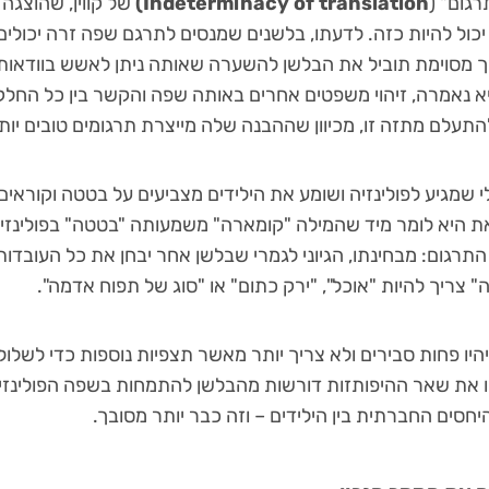
גום" (
Indeterminacy of translation)
 יכול להיות כזה. לדעתו, בלשנים שמנסים לתרגם שפה זרה יכולי
 מסוימת תוביל את הבלשן להשערה שאותה ניתן לאשש בוודאות
 נאמרה, זיהוי משפטים אחרים באותה שפה והקשר בין כל החלק
תעלם מתזה זו, מכיוון שההבנה שלה מייצרת תרגומים טובים יו
 שמגיע לפולינזיה ושומע את הילידים מצביעים על בטטה וקוראי
ת היא לומר מיד שהמילה "קומארה" משמעותה "בטטה" בפולינזית,
רגום: מבחינתו, הגיוני לגמרי שבלשן אחר יבחן את כל העובדות ה
 צריך להיות "אוכל", "ירק כתום" או "סוג של תפוח אדמה".
ו פחות סבירים ולא צריך יותר מאשר תצפיות נוספות כדי לשלול א
 את שאר ההיפותזות דורשות מהבלשן להתמחות בשפה הפולינזית
סים החברתית בין הילידים – וזה כבר יותר מסובך.