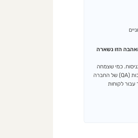
 ענבל), והאהבה הזו נשארה
שפות ודיוק בניסוח. כמי שצמחה
מתוך עולם התוכן והעיתונאות, היא מפקחת על תהליכי בקרת האיכות (QA) של החברה
 עבור לקוחות