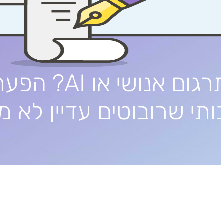
תרגום אנושי או AI? הפ
תי שרובוטים עדיין לא מב