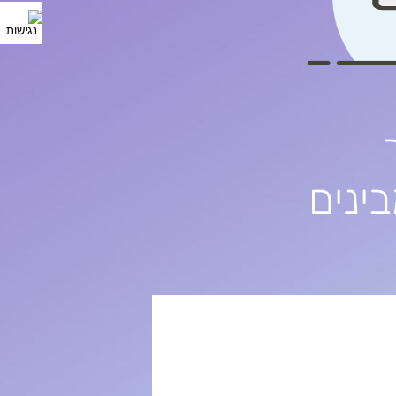
ער
ינים