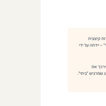
ות קיצונית
י" – יידחה על ידי
 ירכך את
 שמרגיש "ביתי".