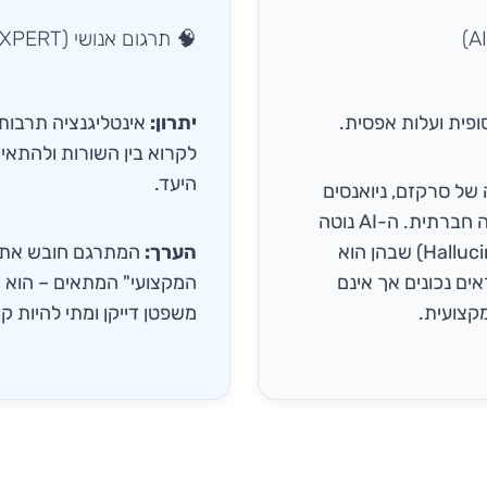
🧠 תרגום אנושי (EXPERT)
ופית ועלות אפסית.
יתרון:
לקרוא בין השורות ולהתא
היעד.
של סרקזם, ניואנסים
מקומיים או היררכיה חברתית. ה-AI נוטה
ל"הזיות" (Hallucinations) שבהן הוא
הערך:
המתרגם חובש את 
ים נכונים אך אינם
המקצועי" המתאים – הוא י
קצועית.
משפטן דייקן ומתי להיות קופ