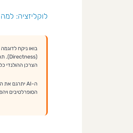
לוקליזציה: למה
בואו ניקח לדוגמה
(ness
הצרכן ההולנדי כלא
ה-AI יתרגם את המילים האלו במדויק, אבל המתרגם האנושי יבצע
הסופרלטיבים ויהפו